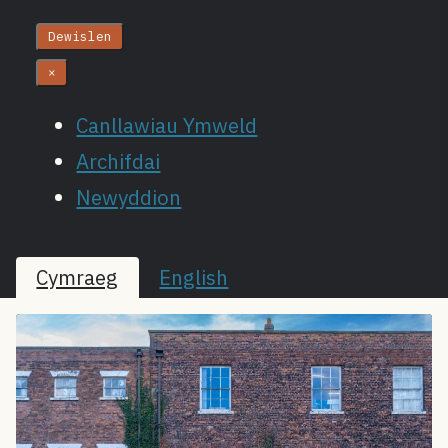
Dewislen
×
Canllawiau Ymweld
Archifdai
Newyddion
Cymraeg
English