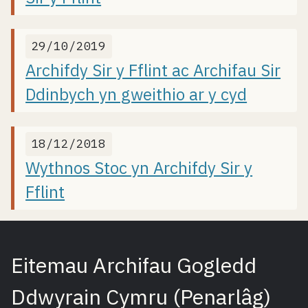
29/10/2019
Archifdy Sir y Fflint ac Archifau Sir
Ddinbych yn gweithio ar y cyd
18/12/2018
Wythnos Stoc yn Archifdy Sir y
Fflint
Eitemau Archifau Gogledd
Ddwyrain Cymru (Penarlâg)