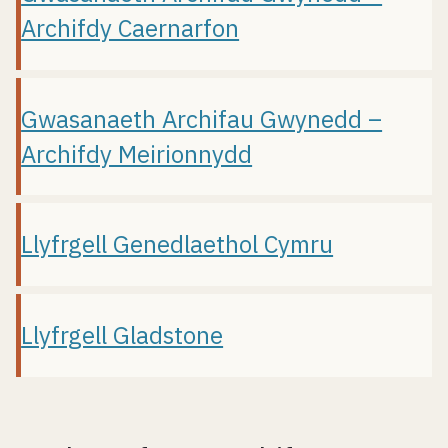
Archifdy Caernarfon
Gwasanaeth Archifau Gwynedd –
Archifdy Meirionnydd
Llyfrgell Genedlaethol Cymru
Llyfrgell Gladstone