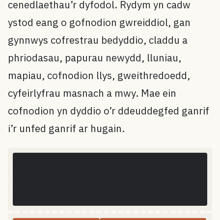
cenedlaethau’r dyfodol. Rydym yn cadw
ystod eang o gofnodion gwreiddiol, gan
gynnwys cofrestrau bedyddio, claddu a
phriodasau, papurau newydd, lluniau,
mapiau, cofnodion llys, gweithredoedd,
cyfeirlyfrau masnach a mwy. Mae ein
cofnodion yn dyddio o’r ddeuddegfed ganrif
i’r unfed ganrif ar hugain.
Map data © OpenStreetMap
Archifau Gogledd Ddwyrain Cymru
+
(Penarlâg), Yr Hen Reithordy,
−
Penarlâg CH5 3NR