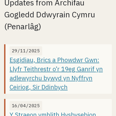
Updates from Archifau
Gogledd Ddwyrain Cymru
(Penarlâg)
29/11/2025
Esgidiau, Brics a Phowdwr Gwn:
Llyfr Teithrestr o’r 19eg Ganrif yn
adlewyrchu bywyd yn Nyffryn
Ceiriog, Sir Ddinbych
16/04/2025
Y Straeon ymhlith Hysbysebion