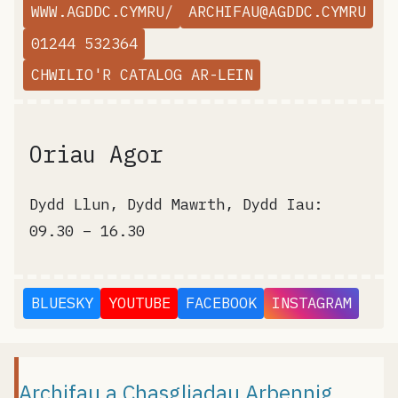
WWW.AGDDC.CYMRU/
ARCHIFAU@AGDDC.CYMRU
01244 532364
CHWILIO'R CATALOG AR-LEIN
Oriau Agor
Dydd Llun, Dydd Mawrth, Dydd Iau:
09.30 – 16.30
BLUESKY
YOUTUBE
FACEBOOK
INSTAGRAM
Archifau a Chasgliadau Arbennig,