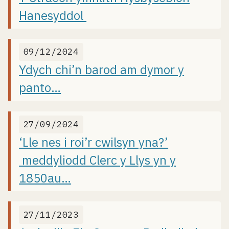
Hanesyddol
09/12/2024
Ydych chi’n barod am dymor y
panto…
27/09/2024
‘Lle nes i roi’r cwilsyn yna?’
meddyliodd Clerc y Llys yn y
1850au…
27/11/2023