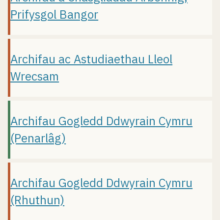
Prifysgol Bangor
Archifau ac Astudiaethau Lleol
Wrecsam
Archifau Gogledd Ddwyrain Cymru
(Penarlâg)
Archifau Gogledd Ddwyrain Cymru
(Rhuthun)