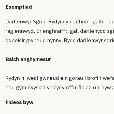
Esemptiad
Darllenwyr Sgrin: Rydym yn eithrio’r gallu i d
raglennwyd. Er enghraifft, gall darllenydd s
os ceisir gwneud hynny. Bydd darllenwyr sgrin
Baich anghymesur
Rydyn ni wedi gwneud ein gorau i brofi’r we
neu gymhwysiad yn cydymffurfio ag unrhyw ag
Fideos byw