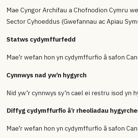
Mae Cyngor Archifau a Chofnodion Cymru wed
Sector Cyhoeddus (Gwefannau ac Apiau Symud
Statws cydymffurfedd
Mae’r wefan hon yn cydymffurfio â safon Ca
Cynnwys nad yw’n hygyrch
Nid yw’r cynnwys sy’n cael ei restru isod yn
Diffyg cydymffurfio â’r rheoliadau hygyrch
Mae’r wefan hon yn cydymffurfio â safon Ca