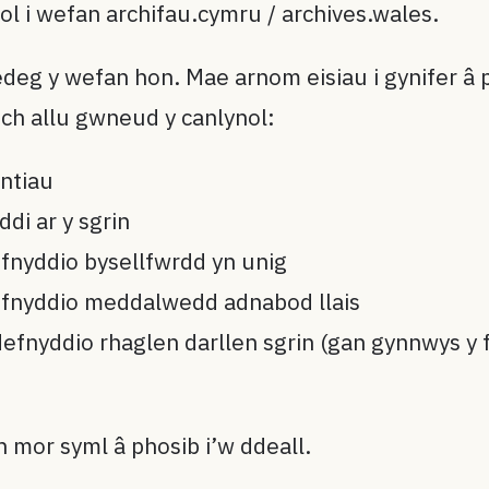
l i wefan archifau.cymru / archives.wales.
eg y wefan hon. Mae arnom eisiau i gynifer â p
ech allu gwneud y canlynol:
ontiau
di ar y sgrin
efnyddio bysellfwrdd yn unig
defnyddio meddalwedd adnabod llais
defnyddio rhaglen darllen sgrin (gan gynnwys 
 mor syml â phosib i’w ddeall.