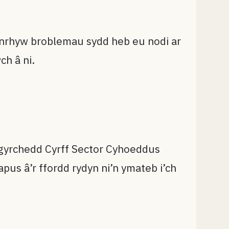
unrhyw broblemau sydd heb eu nodi ar
ch â ni.
ygyrchedd Cyrff Sector Cyhoeddus
pus â’r ffordd rydyn ni’n ymateb i’ch