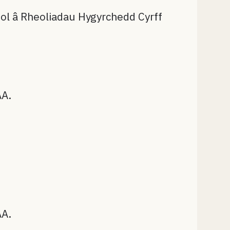
ol â Rheoliadau Hygyrchedd Cyrff
AA.
AA.