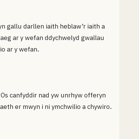
 gallu darllen iaith heblaw’r iaith a
mraeg ar y wefan ddychwelyd gwallau
io ar y wefan.
. Os canfyddir nad yw unrhyw offeryn
eth er mwyn i ni ymchwilio a chywiro.