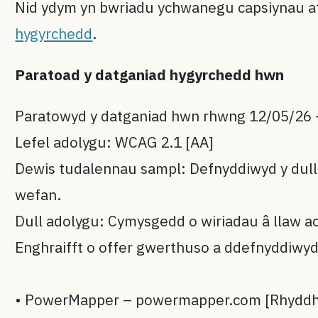
Nid ydym yn bwriadu ychwanegu capsiynau at
hygyrchedd
.
Paratoad y datganiad hygyrchedd hwn
Paratowyd y datganiad hwn rhwng 12/05/26 
Lefel adolygu: WCAG 2.1 [AA]
Dewis tudalennau sampl: Defnyddiwyd y dull
wefan.
Dull adolygu: Cymysgedd o wiriadau â llaw 
Enghraifft o offer gwerthuso a ddefnyddiwyd
• PowerMapper – powermapper.com [Rhyddhaw