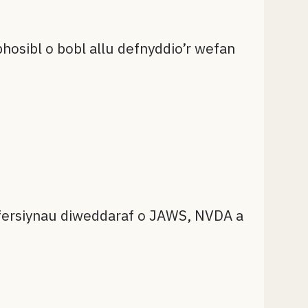
hosibl o bobl allu defnyddio’r wefan
y fersiynau diweddaraf o JAWS, NVDA a