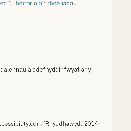
edi’u heithrio o’r rheoliadau
dalennau a ddefnyddir fwyaf ar y
essibility.com [Rhyddhawyd: 2014-