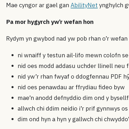
Mae cyngor ar gael gan
AbilityNet
ynghylch g
Pa mor hygyrch yw’r wefan hon
Rydym yn gwybod nad yw pob rhan o’r wefan 
ni wnaiff y testun ail-lifo mewn colofn s
nid oes modd addasu uchder llinell neu 
nid yw’r rhan fwyaf o ddogfennau PDF hŷ
nid oes penawdau ar ffrydiau fideo byw
mae’n anodd defnyddio dim ond y bysellfw
allwch chi ddim neidio i’r prif gynnwys o
dim ond hyn a hyn y gallwch chi chwyddo’r