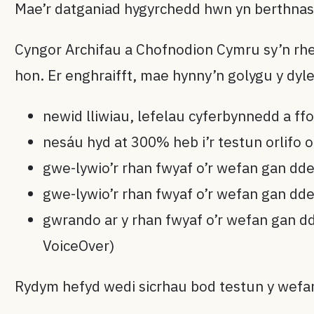
Mae’r datganiad hygyrchedd hwn yn berthnaso
Cyngor Archifau a Chofnodion Cymru sy’n rhed
hon. Er enghraifft, mae hynny’n golygu y dyl
newid lliwiau, lefelau cyferbynnedd a ff
nesáu hyd at 300% heb i’r testun orlifo od
gwe-lywio’r rhan fwyaf o’r wefan gan dd
gwe-lywio’r rhan fwyaf o’r wefan gan d
gwrando ar y rhan fwyaf o’r wefan gan d
VoiceOver)
Rydym hefyd wedi sicrhau bod testun y wefan