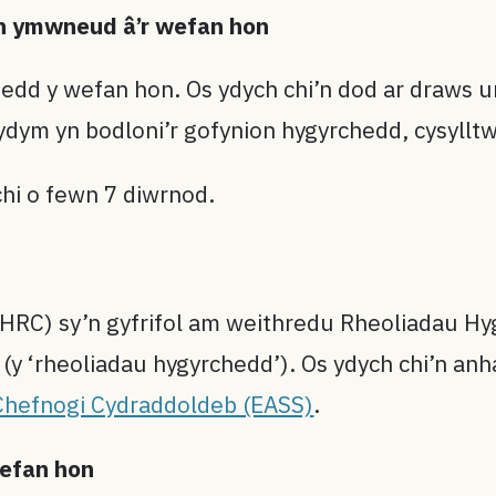
n ymwneud â’r wefan hon
edd y wefan hon. Os ydych chi’n dod ar draws 
ydym yn bodloni’r gofynion hygyrchedd, cysylltw
chi o fewn 7 diwrnod.
HRC) sy’n gyfrifol am weithredu Rheoliadau H
y ‘rheoliadau hygyrchedd’). Os ydych chi’n anha
Chefnogi Cydraddoldeb (EASS)
.
efan hon