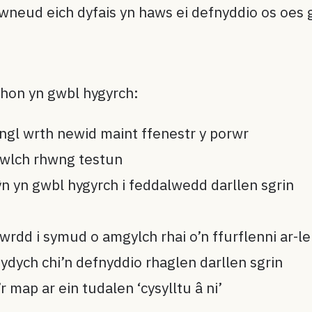
wneud eich dyfais yn haws ei defnyddio os oes 
hon yn gwbl hygyrch:
engl wrth newid maint ffenestr y porwr
fwlch rhwng testun
n yn gwbl hygyrch i feddalwedd darllen sgrin
rdd i symud o amgylch rhai o’n ffurflenni ar-le
s ydych chi’n defnyddio rhaglen darllen sgrin
 map ar ein tudalen ‘cysylltu â ni’