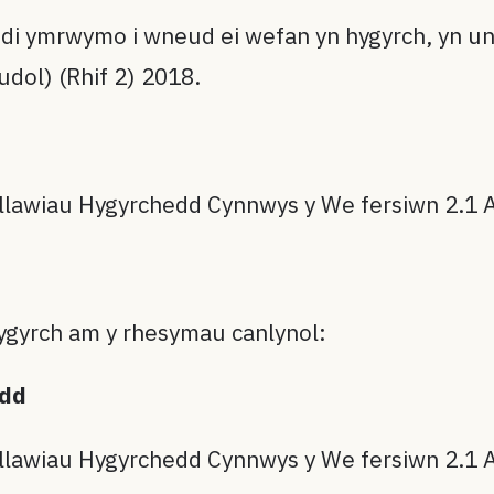
i ymrwymo i wneud ei wefan yn hygyrch, yn un
ol) (Rhif 2) 2018.
nllawiau Hygyrchedd Cynnwys y We fersiwn 2.1 
 hygyrch am y rhesymau canlynol:
edd
nllawiau Hygyrchedd Cynnwys y We fersiwn 2.1 