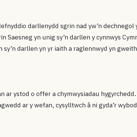
defnyddio darllenydd sgrin nad yw’n dechnegol yn
grin Saesneg yn unig sy’n darllen y cynnwys Cy
 sy’n darllen yn yr iaith a raglennwyd yn gweith
fan ar ystod o offer a chymwysiadau hygyrchedd
wedd ar y wefan, cysylltwch â ni gyda’r wyboda