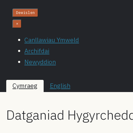
Dewislen
×
Canllawiau Ymweld
Archifdai
Newyddion
Cymraeg
English
Datganiad Hygyrched