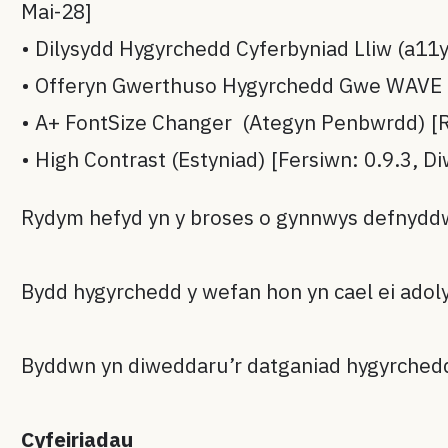
Mai-28]
• Dilysydd Hygyrchedd Cyferbyniad Lliw (a1
• Offeryn Gwerthuso Hygyrchedd Gwe WAVE 
• A+ FontSize Changer (Ategyn Penbwrdd) 
• High Contrast (Estyniad) [Fersiwn: 0.9.3, 
Rydym hefyd yn y broses o gynnwys defnyddwy
Bydd hygyrchedd y wefan hon yn cael ei adol
Byddwn yn diweddaru’r datganiad hygyrched
Cyfeiriadau