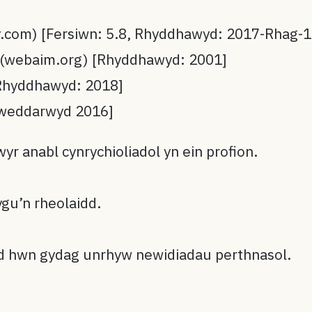
1y.com) [Fersiwn: 5.8, Rhyddhawyd: 2017-Rhag-1
(webaim.org) [Rhyddhawyd: 2001]
[Rhyddhawyd: 2018]
Diweddarwyd 2016]
r anabl cynrychioliadol yn ein profion.
ygu’n rheolaidd.
d hwn gydag unrhyw newidiadau perthnasol.