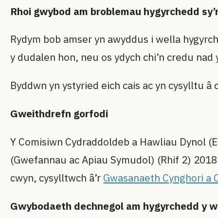
Rhoi gwybod am broblemau hygyrchedd sy’
Rydym bob amser yn awyddus i wella hygyrch
y dudalen hon, neu os ydych chi’n credu nad 
Byddwn yn ystyried eich cais ac yn cysylltu â 
Gweithdrefn gorfodi
Y Comisiwn Cydraddoldeb a Hawliau Dynol (E
(Gwefannau ac Apiau Symudol) (Rhif 2) 2018 (
cwyn, cysylltwch â’r
Gwasanaeth Cynghori a 
Gwybodaeth dechnegol am hygyrchedd y w