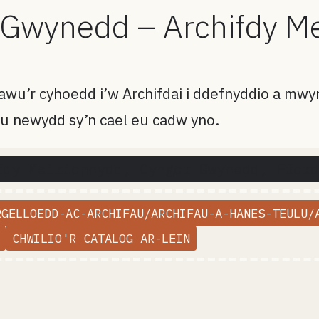
 Gwynedd – Archifdy M
u’r cyhoedd i’w Archifdai i ddefnyddio a mwy
u newydd sy’n cael eu cadw yno.
fdy Meirionnydd, Cyngor Gwynedd, Fford
RGELLOEDD-AC-ARCHIFAU/ARCHIFAU-A-HANES-TEULU/
CHWILIO'R CATALOG AR-LEIN