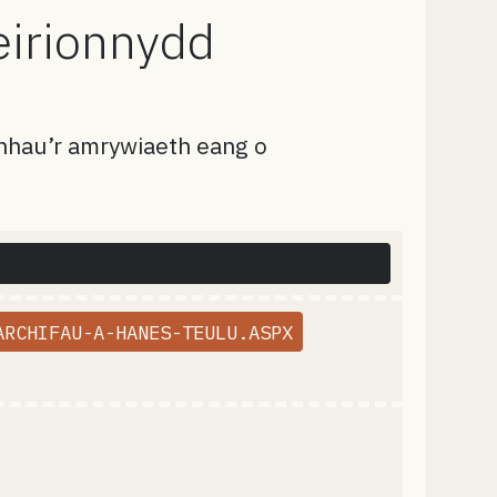
eirionnydd
nhau’r amrywiaeth eang o
Map data © OpenStreetMap
d y Bala, Dolgellau LL40 2YF
ARCHIFAU-A-HANES-TEULU.ASPX