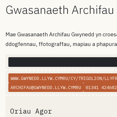
Gwasanaeth Archifau
Mae Gwasanaeth Archifau Gwynedd yn croesaw
ddogfennau, ffotograffau, mapiau a phapura
Gwasanaeth Archifau Gwynedd, Archi
+
−
WWW.GWYNEDD.LLYW.CYMRU/CY/TRIGOLION/LLYF
ARCHIFAU@GWYNEDD.LLYW.CYMRU
01341 424682
Oriau Agor