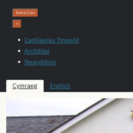
Dewislen
×
Canllawiau Ymweld
Archifdai
Newyddion
Cymraeg
English