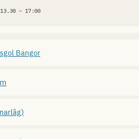
 13.30 – 17:00
ysgol Bangor
am
narlâg)