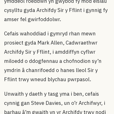
ymddeol roeddwn yn gwybod fy mod eisiau
cysylltu gyda Archifdy Sir y Fflint i gynnig fy
amser fel gwirfoddolwr.
Cefais wahoddiad i gymryd rhan mewn
prosiect gyda Mark Allen, Cadwraethwr
Archifdy Sir y Fflint, i amddiffyn cyflwr
miloedd o ddogfennau a chofnodion sy’n
ymdrin â chanrifoedd o hanes lleol Sir y
Fflint trwy wneud blychau pwrpasol.
Unwaith y daeth y tasg yma i ben, cefais
cynnig gan Steve Davies, un o’r Archifwyr, i
barhau â’m gwaith yn yr Archifdy trwy nodi