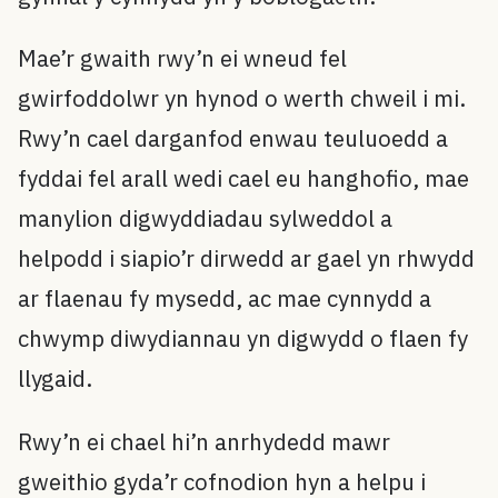
Mae’r gwaith rwy’n ei wneud fel
gwirfoddolwr yn hynod o werth chweil i mi.
Rwy’n cael darganfod enwau teuluoedd a
fyddai fel arall wedi cael eu hanghofio, mae
manylion digwyddiadau sylweddol a
helpodd i siapio’r dirwedd ar gael yn rhwydd
ar flaenau fy mysedd, ac mae cynnydd a
chwymp diwydiannau yn digwydd o flaen fy
llygaid.
Rwy’n ei chael hi’n anrhydedd mawr
gweithio gyda’r cofnodion hyn a helpu i