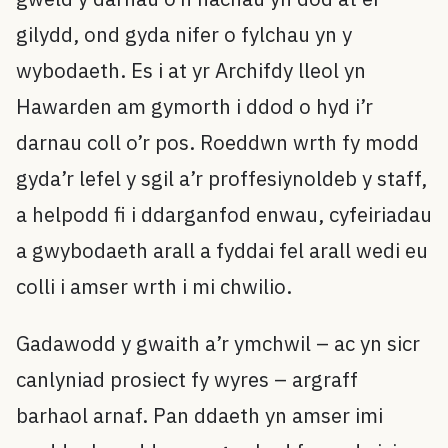
gilydd, ond gyda nifer o fylchau yn y
wybodaeth. Es i at yr Archifdy lleol yn
Hawarden am gymorth i ddod o hyd i’r
darnau coll o’r pos. Roeddwn wrth fy modd
gyda’r lefel y sgil a’r proffesiynoldeb y staff,
a helpodd fi i ddarganfod enwau, cyfeiriadau
a gwybodaeth arall a fyddai fel arall wedi eu
colli i amser wrth i mi chwilio.
Gadawodd y gwaith a’r ymchwil – ac yn sicr
canlyniad prosiect fy wyres – argraff
barhaol arnaf. Pan ddaeth yn amser imi