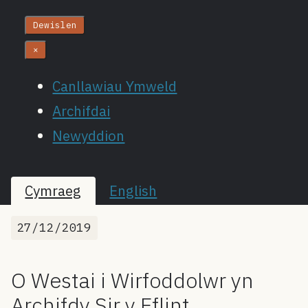
Dewislen
×
Canllawiau Ymweld
Archifdai
Newyddion
Cymraeg
English
27/12/2019
O Westai i Wirfoddolwr yn
Archifdy Sir y Fflint