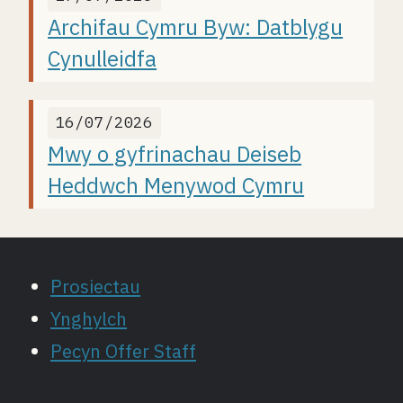
Archifau Cymru Byw: Datblygu
Cynulleidfa
16/07/2026
Mwy o gyfrinachau Deiseb
Heddwch Menywod Cymru
Prosiectau
Ynghylch
Pecyn Offer Staff