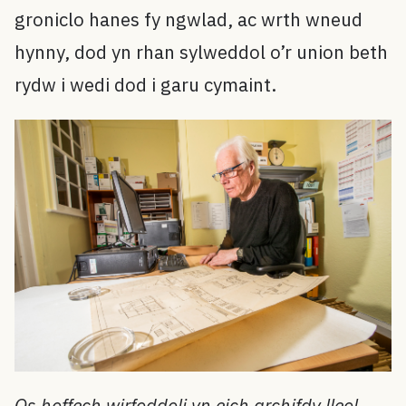
groniclo hanes fy ngwlad, ac wrth wneud
hynny, dod yn rhan sylweddol o’r union beth
rydw i wedi dod i garu cymaint.
Os hoffech wirfoddoli yn eich archifdy lleol,