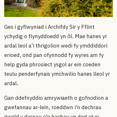
Ges i gyflwyniad i Archifdy Sir y Fflint
ychydig o flynyddoedd yn ôl. Mae hanes yr
ardal leol a’i thrigolion wedi fy ymddiddori
erioed, ond pan ofynnodd fy wyres am fy
help gyda phrosiect ysgol ar ein coeden
teulu penderfynais ymchwilio hanes lleol yr
ardal.
Gan ddefnyddio amrywiaeth o gofnodion a
gwefannau ar-lein, roeddwn i’n dechrau
gweld y darnau o’n hachau yn dod at ei