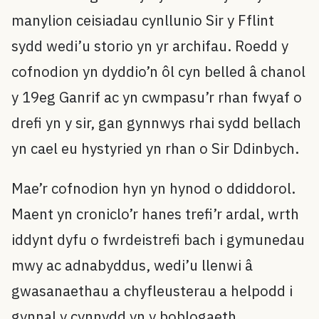
manylion ceisiadau cynllunio Sir y Fflint
sydd wedi’u storio yn yr archifau. Roedd y
cofnodion yn dyddio’n ôl cyn belled â chanol
y 19eg Ganrif ac yn cwmpasu’r rhan fwyaf o
drefi yn y sir, gan gynnwys rhai sydd bellach
yn cael eu hystyried yn rhan o Sir Ddinbych.
Mae’r cofnodion hyn yn hynod o ddiddorol.
Maent yn croniclo’r hanes trefi’r ardal, wrth
iddynt dyfu o fwrdeistrefi bach i gymunedau
mwy ac adnabyddus, wedi’u llenwi â
gwasanaethau a chyfleusterau a helpodd i
gynnal y cynnydd yn y boblogaeth.