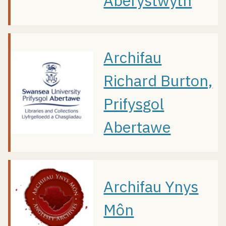
Aberystwyth
Archifau
Richard Burton,
Prifysgol
Abertawe
Archifau Ynys
Môn