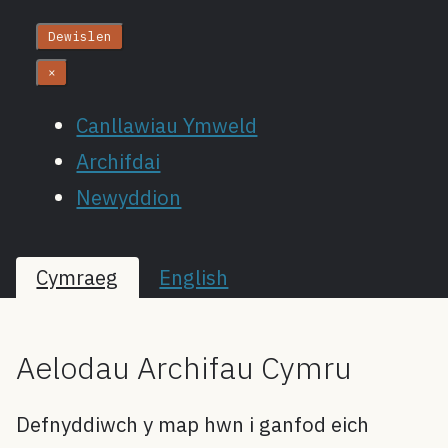
Dewislen
×
Canllawiau Ymweld
Archifdai
Newyddion
Cymraeg
English
Defnyddiwch openstreetmap.cymru. Data ar y map © Cyfranwyr osm.org
+
Aelodau Archifau Cymru
−
Defnyddiwch y map hwn i ganfod eich