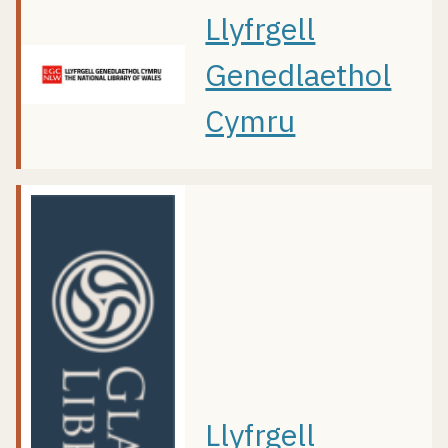
Llyfrgell
Genedlaethol
Cymru
Llyfrgell