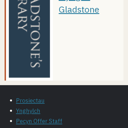
Gladstone
Prosiectau
Ynghylch
Pecyn Offer Staff