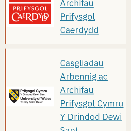
Archifau
Prifysgol
Caerdydd
Casgliadau
Arbennig ac
Archifau
Prifysgol Cymru
Y Drindod Dewi
Sant