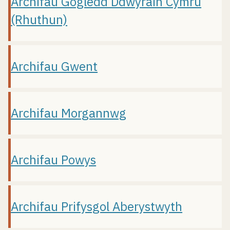
Archifau Gogledd Ddwyrain Cymru
(Rhuthun)
Archifau Gwent
Archifau Morgannwg
Archifau Powys
Archifau Prifysgol Aberystwyth