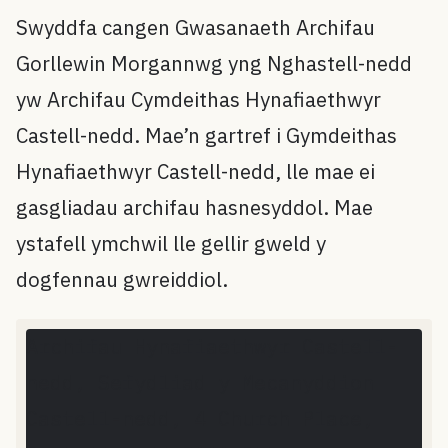
Swyddfa cangen Gwasanaeth Archifau
Gorllewin Morgannwg yng Nghastell-nedd
yw Archifau Cymdeithas Hynafiaethwyr
Castell-nedd. Mae’n gartref i Gymdeithas
Hynafiaethwyr Castell-nedd, lle mae ei
gasgliadau archifau hasnesyddol. Mae
ystafell ymchwil lle gellir gweld y
dogfennau gwreiddiol.
Defnyddiwch openstreetmap.cymru. Data ar y map © Cyfranwyr
osm.org
Archifau Hynafiaethwyr Castell-
+
nedd, Sefydliad y Mecanyddion
−
Castell-nedd, 4 Church Place,