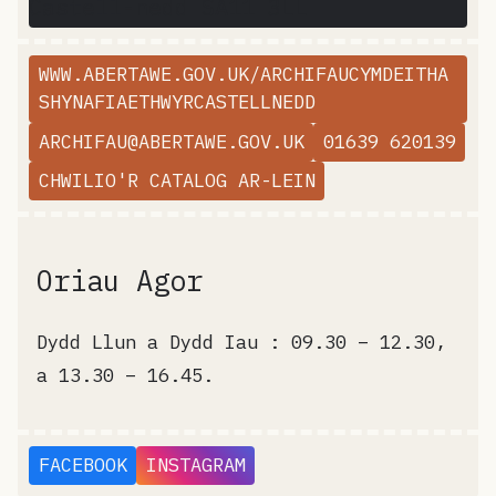
Castell-nedd SA11 3LL
WWW.ABERTAWE.GOV.UK/ARCHIFAUCYMDEITHA
SHYNAFIAETHWYRCASTELLNEDD
ARCHIFAU@ABERTAWE.GOV.UK
01639 620139
CHWILIO'R CATALOG AR-LEIN
Oriau Agor
Dydd Llun a Dydd Iau : 09.30 – 12.30,
a 13.30 – 16.45.
FACEBOOK
INSTAGRAM