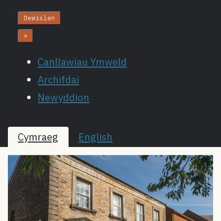
Dewislen
×
Canllawiau Ymweld
Archifdai
Newyddion
Cymraeg
English