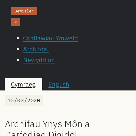
Dewislen
×
Canllawiau Ymweld
Archifdai
Newyddion
Cymraeg
English
10/03/2020
Archifau Ynys Môn a
Darfodiad Digidol