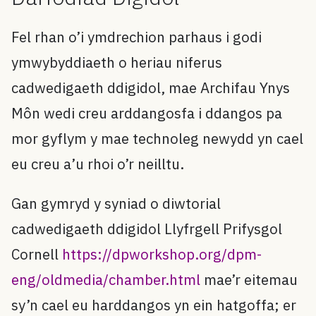
Fel rhan o’i ymdrechion parhaus i godi
ymwybyddiaeth o heriau niferus
cadwedigaeth ddigidol, mae Archifau Ynys
Môn wedi creu arddangosfa i ddangos pa
mor gyflym y mae technoleg newydd yn cael
eu creu a’u rhoi o’r neilltu.
Gan gymryd y syniad o diwtorial
cadwedigaeth ddigidol Llyfrgell Prifysgol
Cornell
https://dpworkshop.org/dpm-
eng/oldmedia/chamber.html
mae’r eitemau
sy’n cael eu harddangos yn ein hatgoffa; er