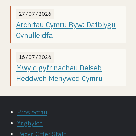
27/07/2026
Archifau Cymru Byw: Datblygu
Cynulleidfa
16/07/2026
Mwy o gyfrinachau Deiseb
Heddwch Menywod Cymru
Prosiectau
Ynghylch
Pecyn Offer Staff