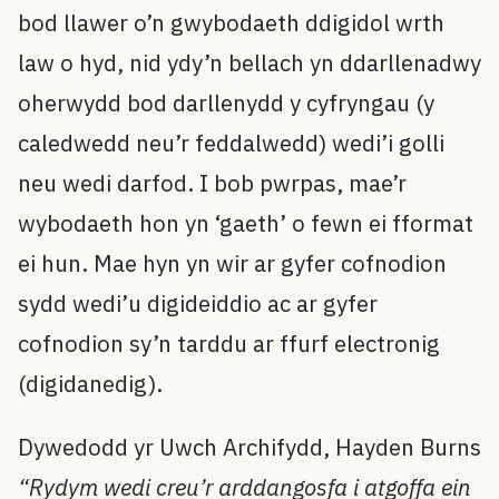
bod llawer o’n gwybodaeth ddigidol wrth
law o hyd, nid ydy’n bellach yn ddarllenadwy
oherwydd bod darllenydd y cyfryngau (y
caledwedd neu’r feddalwedd) wedi’i golli
neu wedi darfod. I bob pwrpas, mae’r
wybodaeth hon yn ‘gaeth’ o fewn ei fformat
ei hun. Mae hyn yn wir ar gyfer cofnodion
sydd wedi’u digideiddio ac ar gyfer
cofnodion sy’n tarddu ar ffurf electronig
(digidanedig).
Dywedodd yr Uwch Archifydd, Hayden Burns
“Rydym wedi creu’r arddangosfa i atgoffa ein