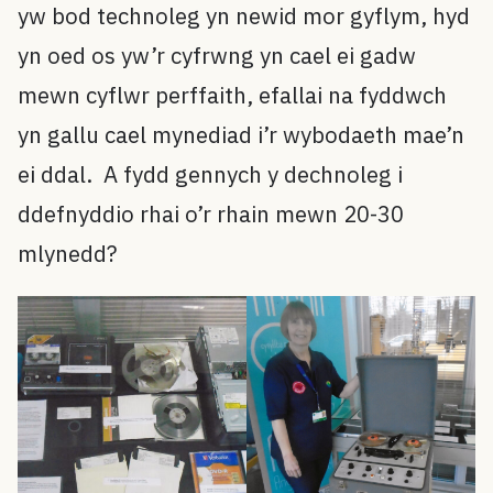
yw bod technoleg yn newid mor gyflym, hyd
yn oed os yw’r cyfrwng yn cael ei gadw
mewn cyflwr perffaith, efallai na fyddwch
yn gallu cael mynediad i’r wybodaeth mae’n
ei ddal. A fydd gennych y dechnoleg i
ddefnyddio rhai o’r rhain mewn 20-30
mlynedd?