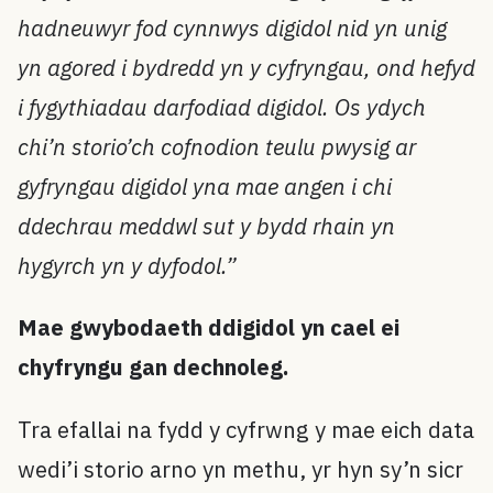
hadneuwyr fod cynnwys digidol nid yn unig
yn agored i bydredd yn y cyfryngau, ond hefyd
i fygythiadau darfodiad digidol. Os ydych
chi’n storio’ch cofnodion teulu pwysig ar
gyfryngau digidol yna mae angen i chi
ddechrau meddwl sut y bydd rhain yn
hygyrch yn y dyfodol.”
Mae gwybodaeth ddigidol yn cael ei
chyfryngu gan dechnoleg.
Tra efallai na fydd y cyfrwng y mae eich data
wedi’i storio arno yn methu, yr hyn sy’n sicr