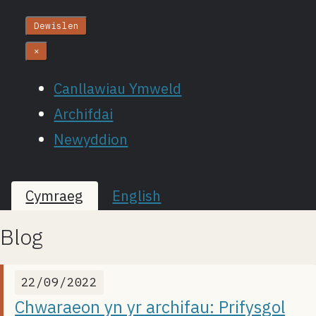
Dewislen
×
Canllawiau Ymweld
Archifdai
Newyddion
Cymraeg
English
Blog
22/09/2022
Chwaraeon yn yr archifau: Prifysgol