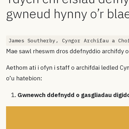
gwneud hynny o’r bl
James Southerby, Cyngor Archifau a Cho
Mae sawl rheswm dros ddefnyddio archifdy on
Aethom ati i ofyn i staff o archifdai ledled 
o’u hatebion:
Gwnewch ddefnydd o gasgliadau digid