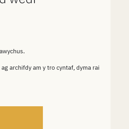
frawychus.
ag archifdy am y tro cyntaf, dyma rai