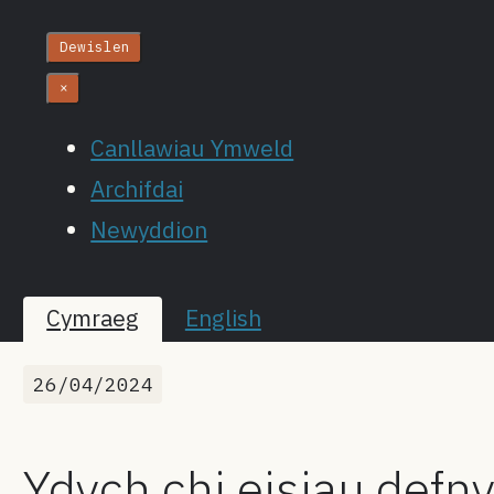
Dewislen
×
Canllawiau Ymweld
Archifdai
Newyddion
Cymraeg
English
26/04/2024
Ydych chi eisiau defn