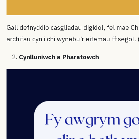
Gall defnyddio casgliadau digidol, fel mae C
archifau cyn i chi wynebu’r eitemau ffisegol.
Cynlluniwch a Pharatowch