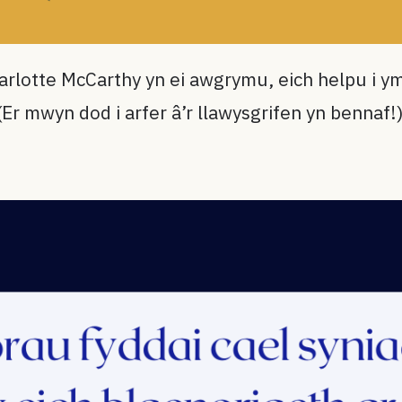
harlotte McCarthy yn ei awgrymu, eich helpu i 
 (Er mwyn dod i arfer â’r llawysgrifen yn bennaf