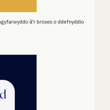
ymgyfarwyddo â’r broses o ddefnyddio
!)