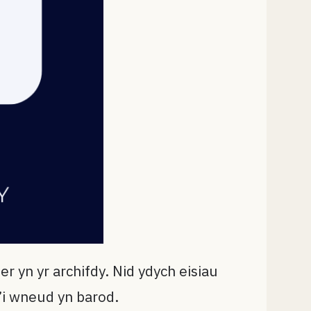
 yn yr archifdy. Nid ydych eisiau
i’i wneud yn barod.