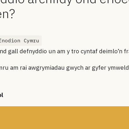
aen?
fnodion Cymru
d gall defnyddio un am y tro cyntaf deimlo’n 
Cymru am rai awgrymiadau gwych ar gyfer ymweld 
ol