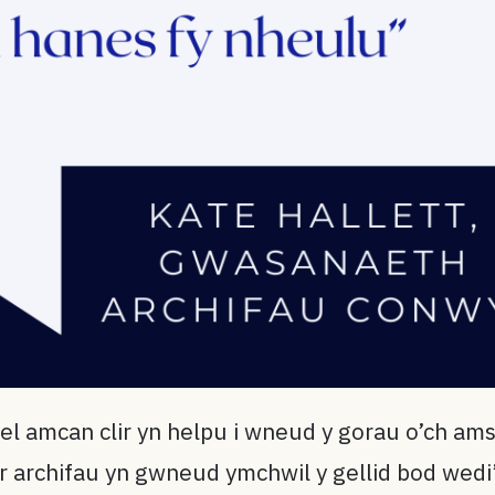
 amcan clir yn helpu i wneud y gorau o’ch amser
yr archifau yn gwneud ymchwil y gellid bod wed