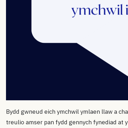
Bydd gwneud eich ymchwil ymlaen llaw a chael
treulio amser pan fydd gennych fynediad at 