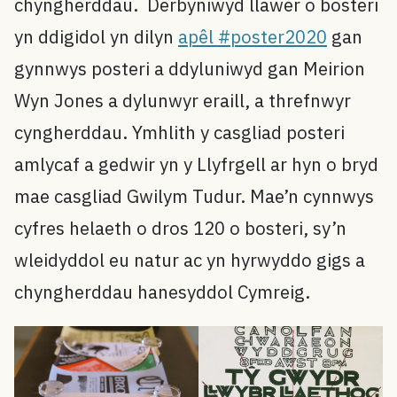
chyngherddau. Derbyniwyd llawer o bosteri
yn ddigidol yn dilyn
apêl #poster2020
gan
gynnwys posteri a ddyluniwyd gan Meirion
Wyn Jones a dylunwyr eraill, a threfnwyr
cyngherddau. Ymhlith y casgliad posteri
amlycaf a gedwir yn y Llyfrgell ar hyn o bryd
mae casgliad Gwilym Tudur. Mae’n cynnwys
cyfres helaeth o dros 120 o bosteri, sy’n
wleidyddol eu natur ac yn hyrwyddo gigs a
chyngherddau hanesyddol Cymreig.