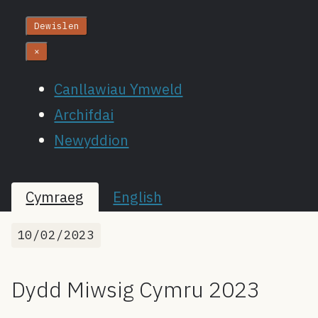
Dewislen
×
Canllawiau Ymweld
Archifdai
Newyddion
Cymraeg
English
10/02/2023
Dydd Miwsig Cymru 2023