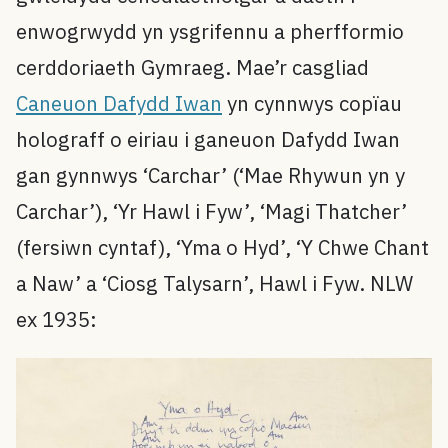
enwogrwydd yn ysgrifennu a pherfformio
cerddoriaeth Gymraeg. Mae’r casgliad
Caneuon Dafydd Iwan
yn cynnwys copïau
holograff o eiriau i ganeuon Dafydd Iwan
gan gynnwys ‘Carchar’ (‘Mae Rhywun yn y
Carchar’), ‘Yr Hawl i Fyw’, ‘Magi Thatcher’
(fersiwn cyntaf), ‘Yma o Hyd’, ‘Y Chwe Chant
a Naw’ a ‘Ciosg Talysarn’, Hawl i Fyw. NLW
ex 1935: