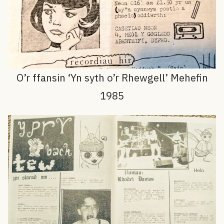
O’r ffansin ‘Yn syth o’r Rhewgell’ Mehefin
1985