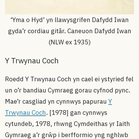
‘Yma o Hyd’ yn llawysgrifen Dafydd Iwan
gyda’r cordiau gitâr. Caneuon Dafydd Iwan
(NLW ex 1935)
Y Trwynau Coch
Roedd Y Trwynau Coch yn cael ei ystyried fel
un o’r bandiau Cymraeg gorau cyfnod pync.
Mae’r casgliad yn cynnwys papurau
Y
Trwynau Coch
. [1978] gan cynnwys
cytundeb, 1978, rhwng Cymdeithas yr Iaith
Gymraeg a’r grŵp i berfformio yng nghlwb