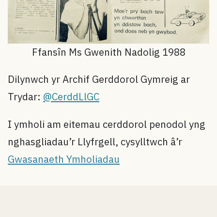
Ffansîn Ms Gwenith Nadolig 1988
Dilynwch yr Archif Gerddorol Gymreig ar
Trydar:
@CerddLlGC
I ymholi am eitemau cerddorol penodol yng
nghasgliadau’r Llyfrgell, cysylltwch â’r
Gwasanaeth Ymholiadau