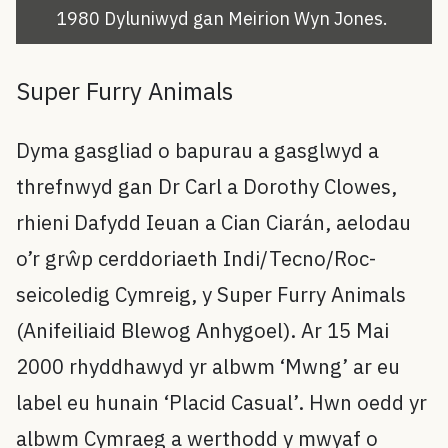
1980 Dyluniwyd gan Meirion Wyn Jones.
Super Furry Animals
Dyma gasgliad o bapurau a gasglwyd a
threfnwyd gan Dr Carl a Dorothy Clowes,
rhieni Dafydd Ieuan a Cian Ciarán, aelodau
o’r grŵp cerddoriaeth Indi/Tecno/Roc-
seicoledig Cymreig, y Super Furry Animals
(Anifeiliaid Blewog Anhygoel). Ar 15 Mai
2000 rhyddhawyd yr albwm ‘Mwng’ ar eu
label eu hunain ‘Placid Casual’. Hwn oedd yr
albwm Cymraeg a werthodd y mwyaf o