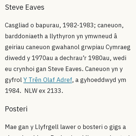
Steve Eaves
Casgliad o bapurau, 1982-1983; caneuon,
barddoniaeth a llythyron yn ymwneud â
geiriau caneuon gwahanol grwpiau Cymraeg
diwedd y 1970au a dechrau’r 1980au, wedi
eu crynhoi gan Steve Eaves. Caneuon yn y
gyfrol
Y Trên Olaf Adref
, a gyhoeddwyd ym
1984. NLW ex 2133.
Posteri
Mae gan y Llyfrgell lawer o bosteri o gigs a