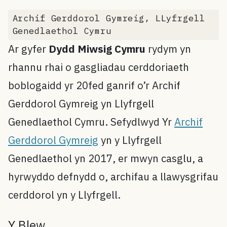
Archif Gerddorol Gymreig, LLyfrgell
Genedlaethol Cymru
Ar gyfer
Dydd Miwsig Cymru
rydym yn
rhannu rhai o gasgliadau cerddoriaeth
boblogaidd yr 20fed ganrif o’r Archif
Gerddorol Gymreig yn Llyfrgell
Genedlaethol Cymru. Sefydlwyd Yr
Archif
Gerddorol Gymreig
yn y Llyfrgell
Genedlaethol yn 2017, er mwyn casglu, a
hyrwyddo defnydd o, archifau a llawysgrifau
cerddorol yn y Llyfrgell.
Y Blew