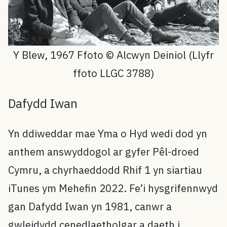
Y Blew, 1967 Ffoto ©️ Alcwyn Deiniol (Llyfr
ffoto LLGC 3788)
Dafydd Iwan
Yn ddiweddar mae Yma o Hyd wedi dod yn
anthem answyddogol ar gyfer Pêl-droed
Cymru, a chyrhaeddodd Rhif 1 yn siartiau
iTunes ym Mehefin 2022. Fe’i hysgrifennwyd
gan Dafydd Iwan yn 1981, canwr a
gwleidydd cenedlaetholgar a daeth i