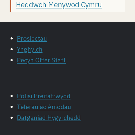
Heddwch Menywod Cymru
Prosiectau
Ynghylch
Pecyn Offer Staff
Polisi Preifatrwydd
Telerau ac Amodau
Datganiad Hygyrchedd