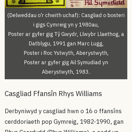
(Delweddau o’r chwith uchaf): Casgliad o bosteri
i gigs Cymreig yn y 1980au,
Poster ar gyfer gig Tŷ Gwydr, Llwybr Llaethog, a
Datblygu, 1991 gan Marc Lugg,
Poster i Roc Ystwyth, Aberystwyth,
Poster ar gyfer gig Ail Symudiad yn
Aberystwyth, 1983.
Casgliad Ffansîn Rhys Williams
Derbyniwyd y casgliad hwn o 16 o ffansîns
cerddoriaeth pop Gymreig, 1982-1990, gan