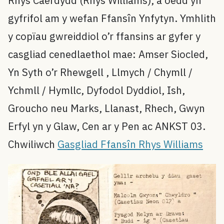
Rhys Caerdydd (Rhys Williams), a oedd yn
gyfrifol am y wefan Ffansîn Ynfytyn. Ymhlith
y copïau gwreiddiol o’r ffansins ar gyfer y
casgliad cenedlaethol mae: Amser Siocled,
Yn Syth o’r Rhewgell , Llmych / Chymll /
Ychmll / Hymllc, Dyfodol Dyddiol, Ish,
Groucho neu Marks, Llanast, Rhech, Gwyn
Erfyl yn y Glaw, Cen ar y Pen ac ANKST 03.
Chwiliwch
Gasgliad Ffansîn Rhys Williams