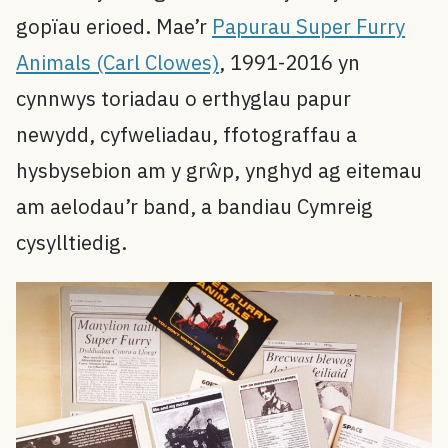
gopïau erioed. Mae’r
Papurau Super Furry
Animals (Carl Clowes)
, 1991-2016 yn
cynnwys toriadau o erthyglau papur
newydd, cyfweliadau, ffotograffau a
hysbysebion am y grŵp, ynghyd ag eitemau
am aelodau’r band, a bandiau Cymreig
cysylltiedig.