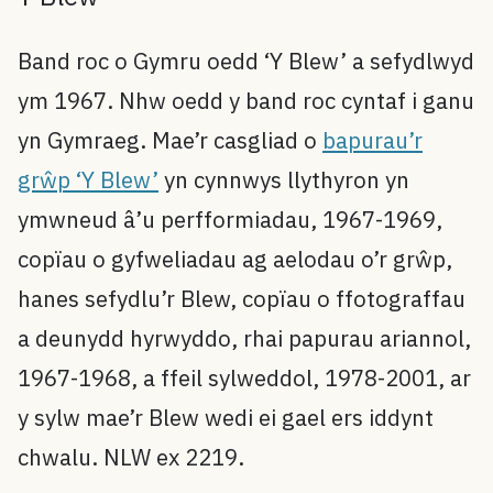
Band roc o Gymru oedd ‘Y Blew’ a sefydlwyd
ym 1967. Nhw oedd y band roc cyntaf i ganu
yn Gymraeg. Mae’r casgliad o
bapurau’r
grŵp ‘Y Blew’
yn cynnwys llythyron yn
ymwneud â’u perfformiadau, 1967-1969,
copïau o gyfweliadau ag aelodau o’r grŵp,
hanes sefydlu’r Blew, copïau o ffotograffau
a deunydd hyrwyddo, rhai papurau ariannol,
1967-1968, a ffeil sylweddol, 1978-2001, ar
y sylw mae’r Blew wedi ei gael ers iddynt
chwalu. NLW ex 2219.