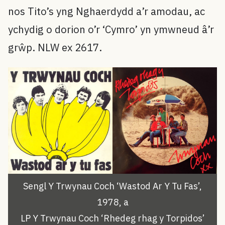
nos Tito’s yng Nghaerdydd a’r amodau, ac
ychydig o dorion o’r ‘Cymro’ yn ymwneud â’r
grŵp. NLW ex 2617.
Sengl Y Trwynau Coch ‘Wastod Ar Y Tu Fas’,
1978, a
LP Y Trwynau Coch ‘Rhedeg rhag y Torpidos’