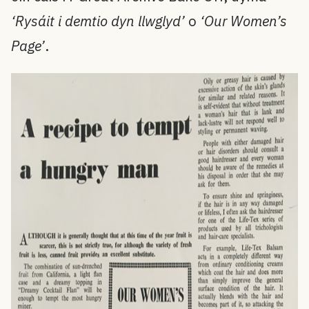
‘Rysáit i demtio dyn llwglyd’
o
‘Our Women’s
Page’
.