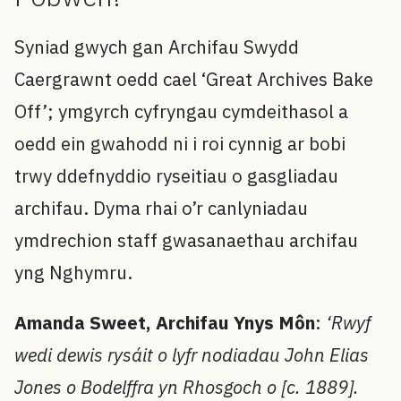
Syniad gwych gan Archifau Swydd
Caergrawnt oedd cael ‘Great Archives Bake
Off’; ymgyrch cyfryngau cymdeithasol a
oedd ein gwahodd ni i roi cynnig ar bobi
trwy ddefnyddio ryseitiau o gasgliadau
archifau. Dyma rhai o’r canlyniadau
ymdrechion staff gwasanaethau archifau
yng Nghymru.
Amanda Sweet, Archifau Ynys Môn
:
‘Rwyf
wedi dewis rysáit o lyfr nodiadau John Elias
Jones o Bodelffra yn Rhosgoch o [c. 1889].