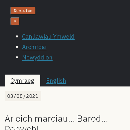
Dewislen
×
Canllawiau Ymweld
Archifdai
Newyddion
Cymraeg
English
03/08/2021
Ar eich marciau… Barod…
Pobwch!