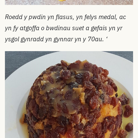
Roedd y pwdin yn flasus, yn felys medal, ac
yn fy atgoffa o bwdinau suet a gefais yn yr
ysgol gynradd yn gynnar yn y 70au. ‘