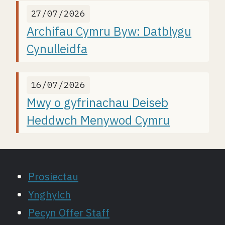
27/07/2026
Archifau Cymru Byw: Datblygu
Cynulleidfa
16/07/2026
Mwy o gyfrinachau Deiseb
Heddwch Menywod Cymru
Prosiectau
Ynghylch
Pecyn Offer Staff