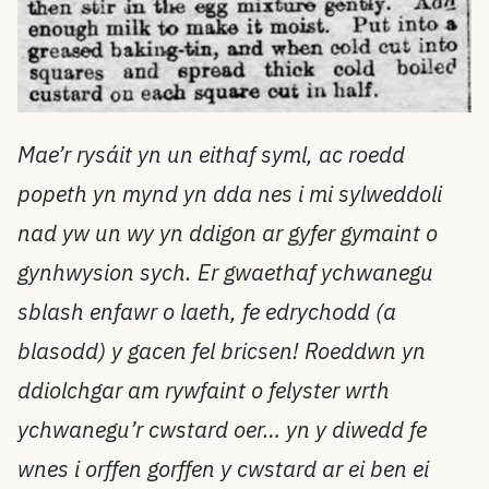
Mae’r rysáit yn un eithaf syml, ac roedd
popeth yn mynd yn dda nes i mi sylweddoli
nad yw un wy yn ddigon ar gyfer gymaint o
gynhwysion sych. Er gwaethaf ychwanegu
sblash enfawr o laeth, fe edrychodd (a
blasodd) y gacen fel bricsen! Roeddwn yn
ddiolchgar am rywfaint o felyster wrth
ychwanegu’r cwstard oer… yn y diwedd fe
wnes i orffen gorffen y cwstard ar ei ben ei