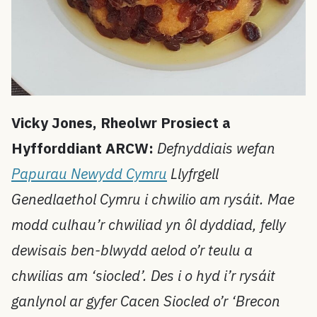
Vicky Jones, Rheolwr Prosiect a
Hyfforddiant ARCW:
Defnyddiais wefan
Papurau Newydd Cymru
Llyfrgell
Genedlaethol Cymru i chwilio am rysáit. Mae
modd culhau’r chwiliad yn ôl dyddiad, felly
dewisais ben-blwydd aelod o’r teulu a
chwilias am ‘siocled’. Des i o hyd i’r rysáit
ganlynol ar gyfer Cacen Siocled o’r ‘Brecon