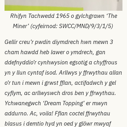
Rhifyn Tachwedd 1965 o gylchgrawn ‘The
Miner’ (cyfeirnod: SWCC/MND/9/3/1/5)
Gellir creu’r pwdin diymdrech hwn mewn 3
cham hawdd heb lawer o ymdrech, gan
ddefnyddio’r cynhwysion egsotig a chyffrous
yn y llun cyntaf isod. Arllwys y ffrwythau allan
o’r tun i mewn i grwst fflan, actifadwch y gel
cyflym, ac arllwyswch dros ben y ffrwythau.
Ychwanegwch ‘Dream Topping’ er mwyn
addurno.
Ac, voila! Fflan coctel ffrwythau
blasus i demtio hyd yn oed y glöwr mwyaf