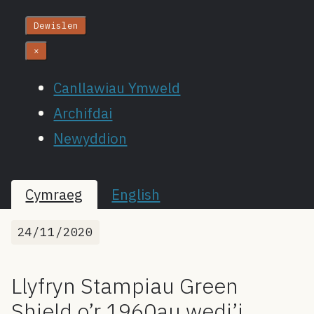
Dewislen
×
Canllawiau Ymweld
Archifdai
Newyddion
Cymraeg
English
24/11/2020
Llyfryn Stampiau Green
Shield o’r 1960au wedi’i