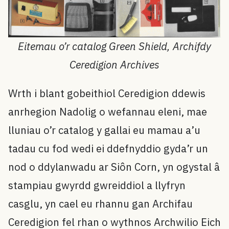
Eitemau o’r catalog Green Shield, Archifdy
Ceredigion Archives
Wrth i blant gobeithiol Ceredigion ddewis
anrhegion Nadolig o wefannau eleni, mae
lluniau o’r catalog y gallai eu mamau a’u
tadau cu fod wedi ei ddefnyddio gyda’r un
nod o ddylanwadu ar Siôn Corn, yn ogystal â
stampiau gwyrdd gwreiddiol a llyfryn
casglu, yn cael eu rhannu gan Archifau
Ceredigion fel rhan o wythnos Archwilio Eich