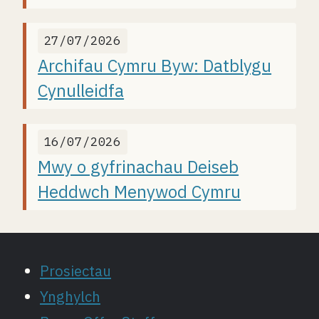
27/07/2026
Archifau Cymru Byw: Datblygu
Cynulleidfa
16/07/2026
Mwy o gyfrinachau Deiseb
Heddwch Menywod Cymru
Prosiectau
Ynghylch