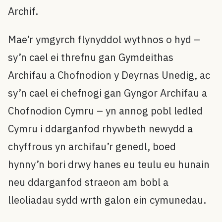
Archif.
Mae’r ymgyrch flynyddol wythnos o hyd –
sy’n cael ei threfnu gan Gymdeithas
Archifau a Chofnodion y Deyrnas Unedig, ac
sy’n cael ei chefnogi gan Gyngor Archifau a
Chofnodion Cymru – yn annog pobl ledled
Cymru i ddarganfod rhywbeth newydd a
chyffrous yn archifau’r genedl, boed
hynny’n bori drwy hanes eu teulu eu hunain
neu ddarganfod straeon am bobl a
lleoliadau sydd wrth galon ein cymunedau.