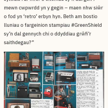
mewn cwpwrdd yn y gegin – maen nhw siŵr
o fod yn ‘retro’ erbyn hyn. Beth am bostio
lluniau o fargeinion stampiau #GreenShield
sy’n dal gennych chi o ddyddiau grŵfi’r
saithdegau?”