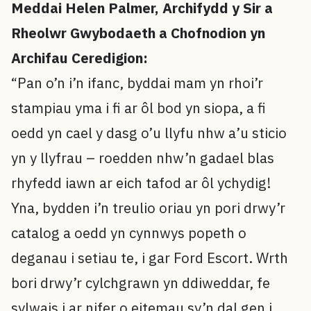
Meddai Helen Palmer, Archifydd y Sir a
Rheolwr Gwybodaeth a Chofnodion yn
Archifau Ceredigion:
“Pan o’n i’n ifanc, byddai mam yn rhoi’r
stampiau yma i fi ar ôl bod yn siopa, a fi
oedd yn cael y dasg o’u llyfu nhw a’u sticio
yn y llyfrau – roedden nhw’n gadael blas
rhyfedd iawn ar eich tafod ar ôl ychydig!
Yna, bydden i’n treulio oriau yn pori drwy’r
catalog a oedd yn cynnwys popeth o
deganau i setiau te, i gar Ford Escort. Wrth
bori drwy’r cylchgrawn yn ddiweddar, fe
sylwais i ar nifer o eitemau sy’n dal gen i