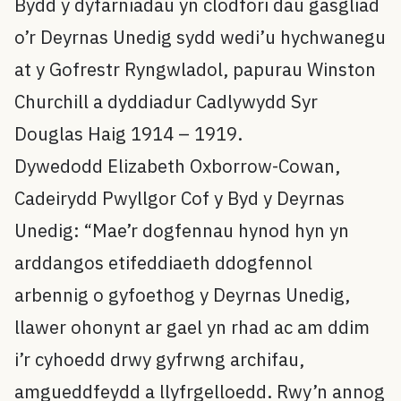
Bydd y dyfarniadau yn clodfori dau gasgliad
o’r Deyrnas Unedig sydd wedi’u hychwanegu
at y Gofrestr Ryngwladol, papurau Winston
Churchill a dyddiadur Cadlywydd Syr
Douglas Haig 1914 – 1919.
Dywedodd Elizabeth Oxborrow-Cowan,
Cadeirydd Pwyllgor Cof y Byd y Deyrnas
Unedig: “Mae’r dogfennau hynod hyn yn
arddangos etifeddiaeth ddogfennol
arbennig o gyfoethog y Deyrnas Unedig,
llawer ohonynt ar gael yn rhad ac am ddim
i’r cyhoedd drwy gyfrwng archifau,
amgueddfeydd a llyfrgelloedd. Rwy’n annog