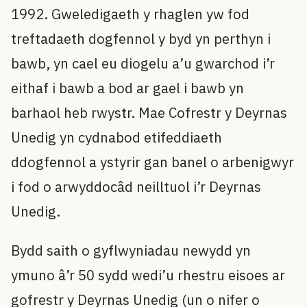
1992. Gweledigaeth y rhaglen yw fod
treftadaeth dogfennol y byd yn perthyn i
bawb, yn cael eu diogelu a’u gwarchod i’r
eithaf i bawb a bod ar gael i bawb yn
barhaol heb rwystr. Mae Cofrestr y Deyrnas
Unedig yn cydnabod etifeddiaeth
ddogfennol a ystyrir gan banel o arbenigwyr
i fod o arwyddocâd neilltuol i’r Deyrnas
Unedig.
Bydd saith o gyflwyniadau newydd yn
ymuno â’r 50 sydd wedi’u rhestru eisoes ar
gofrestr y Deyrnas Unedig (un o nifer o