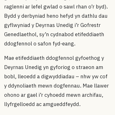
raglenni ar lefel gwlad o sawl rhan o’r byd).
Bydd y derbyniad heno hefyd yn dathlu dau
gyflwyniad y Deyrnas Unedig i’r Gofrestr
Genedlaethol, sy’n cydnabod etifeddiaeth
ddogfennol o safon fyd-eang.
Mae etifeddiaeth ddogfennol gyfoethog y
Deyrnas Unedig yn gyforiog o straeon am
bobl, lleoedd a digwyddiadau – nhw yw cof
y ddynoliaeth mewn dogfennau. Mae llawer
ohono ar gael i’r cyhoedd mewn archifau,
llyfrgelloedd ac amgueddfeydd.