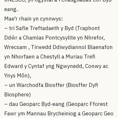
eang.
Mae’r rhain yn cynnwys:
– tri Safle Treftadaeth y Byd (Traphont
Ddŵr a Chamlas Pontcysyllte yn Nhrefor,
Wrecsam , Tirwedd Ddiwydiannol Blaenafon
yn Nhorfaen a Chestyll a Muriau Trefi
Edward y Cyntaf yng Ngwynedd, Conwy ac
Ynys Môn),
– un Warchodfa Biosffer (Biosffer Dyfi
Biosphere)
– dau Geoparc Byd-eang (Geoparc Fforest
Fawr ym Mannau Brycheiniog a Geoparc Geo