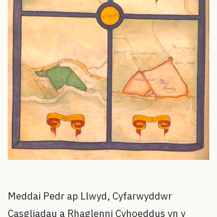
Meddai Pedr ap Llwyd, Cyfarwyddwr
Casgliadau a Rhaglenni Cyhoeddus yn y