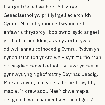
Llyfrgell Genedlaethol: “Y Llyfrgell
Genedlaethol yw prif lyfrgell ac archifdy
Cymru. Mae’n ffynhonnell wybodaeth
enfawr a thrysordy i bob pwnc, sydd ar gael
yn rhad ac am ddim, ac yn ystorfa fyw o
ddiwylliannau cofnodedig Cymru. Rydym yn
hynod falch fod yr Arolwg – sy’n ffurfio rhan
o’r casgliad cenedlaethol – yn awr yn cael ei
gynnwys yng Nghofrestr y Deyrnas Unedig.
Mae ansawdd, manylder a helaethrwydd y
mapiau’n drawiadol. Mae’r chwe map a
deugain llawn a hanner llawn bendigedig