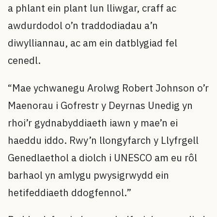
a phlant ein plant lun lliwgar, craff ac
awdurdodol o’n traddodiadau a’n
diwylliannau, ac am ein datblygiad fel
cenedl.
“Mae ychwanegu Arolwg Robert Johnson o’r
Maenorau i Gofrestr y Deyrnas Unedig yn
rhoi’r gydnabyddiaeth iawn y mae’n ei
haeddu iddo. Rwy’n llongyfarch y Llyfrgell
Genedlaethol a diolch i UNESCO am eu rôl
barhaol yn amlygu pwysigrwydd ein
hetifeddiaeth ddogfennol.”