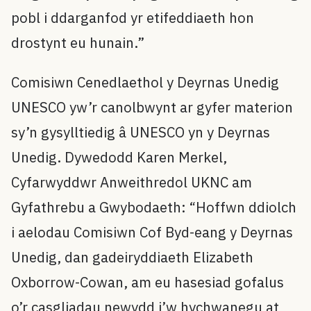
pobl i ddarganfod yr etifeddiaeth hon
drostynt eu hunain.”
Comisiwn Cenedlaethol y Deyrnas Unedig
UNESCO yw’r canolbwynt ar gyfer materion
sy’n gysylltiedig â UNESCO yn y Deyrnas
Unedig. Dywedodd Karen Merkel,
Cyfarwyddwr Anweithredol UKNC am
Gyfathrebu a Gwybodaeth: “Hoffwn ddiolch
i aelodau Comisiwn Cof Byd-eang y Deyrnas
Unedig, dan gadeiryddiaeth Elizabeth
Oxborrow-Cowan, am eu hasesiad gofalus
o’r casgliadau newydd i’w hychwanegu at