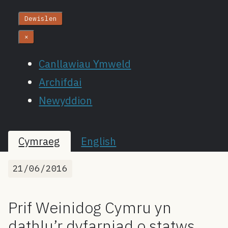
Dewislen
×
Canllawiau Ymweld
Archifdai
Newyddion
Cymraeg
English
21/06/2016
Prif Weinidog Cymru yn
dathlu’r dyfarniad o statws