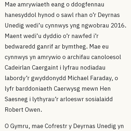
Mae amrywiaeth eang o ddogfennau
hanesyddol hynod o sawl rhan o’r Deyrnas
Unedig wedi’u cynnwys yng ngwobrau 2016.
Maent wedi’u dyddio o’r nawfed i’r
bedwaredd ganrif ar bymtheg. Mae eu
cynnwys yn amrywio o archifau canoloesol
Cadeirlan Caergaint i lyfrau nodiadau
labordy’r gwyddonydd Michael Faraday, o
lyfr barddoniaeth Caerwysg mewn Hen
Saesneg i lythyrau’r arloeswr sosialaidd
Robert Owen.
O Gymru, mae Cofrestr y Deyrnas Unedig yn