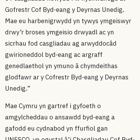
Gofrestr Cof Byd-eang y Deyrnas Unedig.
Mae eu harbenigrwydd yn tywys ymgeiswyr
drwy’r broses ymgeisio drwyadl ac yn
sicrhau fod casgliadau ag arwyddocâd
gwirioneddol byd-eang ac argraff
genedlaethol yn ymuno â chymdeithas
glodfawr ar y Cofrestr Byd-eang y Deyrnas
Unedig.”
Mae Cymru yn gartref i gyfoeth o
amgylcheddau o ansawdd byd-eang a
gafodd eu cydnabod yn ffurfiol gan
UNESCO, yn ogystal â’i Chasgliadau Cof Byd-