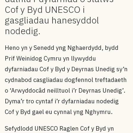
Cof y Byd UNESCO i
gasgliadau hanesyddol
nodedig.
Heno yn y Senedd yng Nghaerdydd, bydd
Prif Weinidog Cymru yn llywyddu
dyfarniadau Cof y Byd y Deyrnas Unedig sy’n
cydnabod casgliadau dogfennol treftadaeth
o ‘Arwyddocâd neilltuol i’r Deyrnas Unedig’.
Dyma’r tro cyntaf i’r dyfarniadau nodedig
Cof y Byd gael eu cynnal yng Nghymru.
Sefydlodd UNESCO Raglen Cof y Byd yn