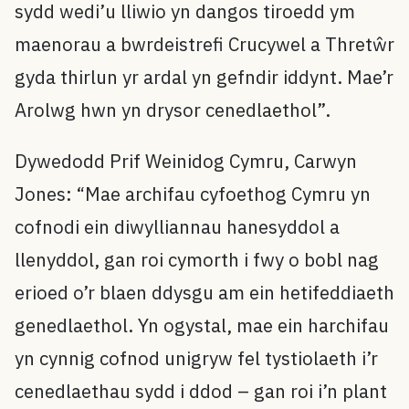
sydd wedi’u lliwio yn dangos tiroedd ym
maenorau a bwrdeistrefi Crucywel a Thretŵr
gyda thirlun yr ardal yn gefndir iddynt. Mae’r
Arolwg hwn yn drysor cenedlaethol”.
Dywedodd Prif Weinidog Cymru, Carwyn
Jones: “Mae archifau cyfoethog Cymru yn
cofnodi ein diwylliannau hanesyddol a
llenyddol, gan roi cymorth i fwy o bobl nag
erioed o’r blaen ddysgu am ein hetifeddiaeth
genedlaethol. Yn ogystal, mae ein harchifau
yn cynnig cofnod unigryw fel tystiolaeth i’r
cenedlaethau sydd i ddod – gan roi i’n plant