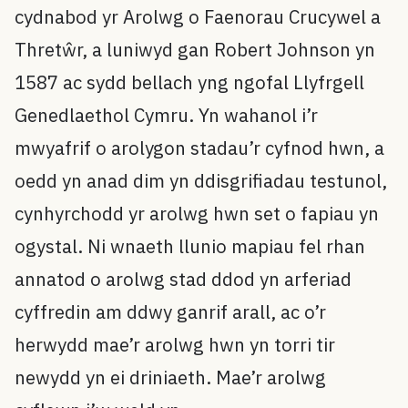
cydnabod yr Arolwg o Faenorau Crucywel a
Thretŵr, a luniwyd gan Robert Johnson yn
1587 ac sydd bellach yng ngofal Llyfrgell
Genedlaethol Cymru. Yn wahanol i’r
mwyafrif o arolygon stadau’r cyfnod hwn, a
oedd yn anad dim yn ddisgrifiadau testunol,
cynhyrchodd yr arolwg hwn set o fapiau yn
ogystal. Ni wnaeth llunio mapiau fel rhan
annatod o arolwg stad ddod yn arferiad
cyffredin am ddwy ganrif arall, ac o’r
herwydd mae’r arolwg hwn yn torri tir
newydd yn ei driniaeth. Mae’r arolwg