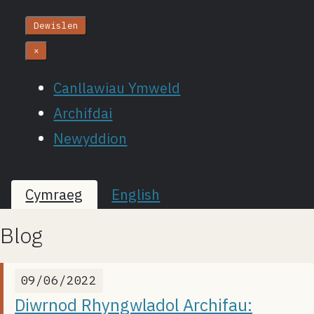
Dewislen
×
Canllawiau Ymweld
Archifdai
Newyddion
Cymraeg
English
Blog
09/06/2022
Diwrnod Rhyngwladol Archifau: