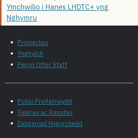
Ymchwilio i Hanes LHDTC+ yng
Nghymru
Prosiectau
Ynghylch
Pecyn Offer Staff
Polisi Preifatrwydd
Telerau ac Amodau
Datganiad Hygyrchedd