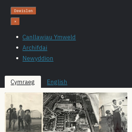
Dewislen
×
Canllawiau Ymweld
Archifdai
Newyddion
Cymraeg
English