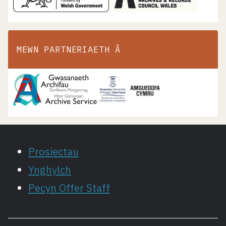
MEWN PARTNERIAETH Â
Prosiectau
Ynghylch
Pecyn Offer Staff