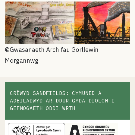
©Gwasanaeth Archifau Gorllewin
Morgannwg
CRËWYD SANDFIELDS: CYMUNED A
ADEILADWYD AR DDUR GYDA DIOLCH I
GEFNOGAETH ODDI WRTH