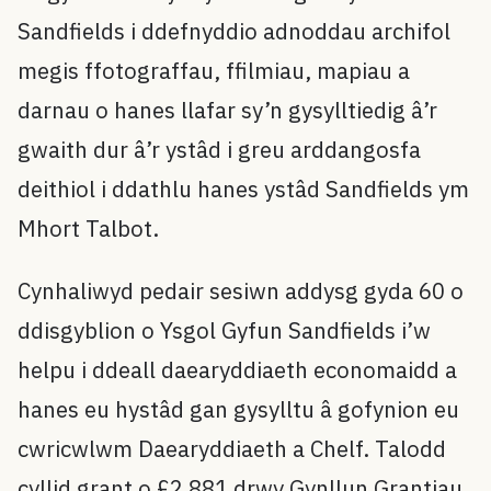
Sandfields i ddefnyddio adnoddau archifol
megis ffotograffau, ffilmiau, mapiau a
darnau o hanes llafar sy’n gysylltiedig â’r
gwaith dur â’r ystâd i greu arddangosfa
deithiol i ddathlu hanes ystâd Sandfields ym
Mhort Talbot.
Cynhaliwyd pedair sesiwn addysg gyda 60 o
ddisgyblion o Ysgol Gyfun Sandfields i’w
helpu i ddeall daearyddiaeth economaidd a
hanes eu hystâd gan gysylltu â gofynion eu
cwricwlwm Daearyddiaeth a Chelf. Talodd
cyllid grant o £2,881 drwy Gynllun Grantiau