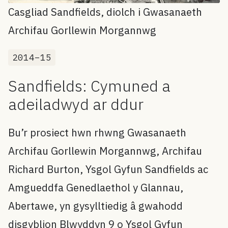
Casgliad Sandfields, diolch i Gwasanaeth
Archifau Gorllewin Morgannwg
2014–15
Sandfields: Cymuned a
adeiladwyd ar ddur
Bu’r prosiect hwn rhwng Gwasanaeth
Archifau Gorllewin Morgannwg, Archifau
Richard Burton, Ysgol Gyfun Sandfields ac
Amgueddfa Genedlaethol y Glannau,
Abertawe, yn gysylltiedig â gwahodd
disgyblion Blwyddyn 9 o Ysgol Gyfun