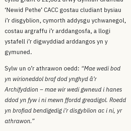
‘Newid Pethe’ CACC gostau cludiant bysiau
i’r disgyblion, cymorth addysgu ychwanegol,
costau argraffu i’r arddangosfa, a llogi
ystafell i’r digwyddiad arddangos yn y
gymuned.
Sylw un o’r athrawon oedd:
“Mae wedi bod
yn wirioneddol braf dod ynghyd â’r
Archifyddion – mae wir wedi gwneud i hanes
ddod yn fyw i ni mewn ffordd greadigol. Roedd
yn brofiad bendigedig i’r disgyblion ac i ni, yr
athrawon.”