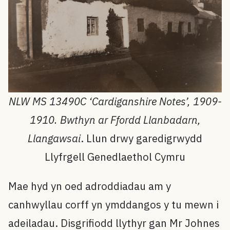
NLW MS 13490C ‘Cardiganshire Notes’, 1909-
1910. Bwthyn ar Ffordd Llanbadarn,
Llangawsai
. Llun drwy garedigrwydd
Llyfrgell Genedlaethol Cymru
Mae hyd yn oed adroddiadau am y
canhwyllau corff yn ymddangos y tu mewn i
adeiladau. Disgrifiodd llythyr gan Mr Johnes