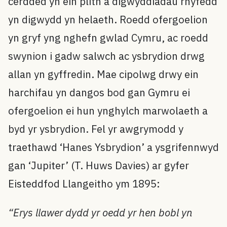
cerdded yn ein plith a digwyddiadau rhyfedd
yn digwydd yn helaeth. Roedd ofergoelion
yn gryf yng nghefn gwlad Cymru, ac roedd
swynion i gadw salwch ac ysbrydion drwg
allan yn gyffredin. Mae cipolwg drwy ein
harchifau yn dangos bod gan Gymru ei
ofergoelion ei hun ynghylch marwolaeth a
byd yr ysbrydion. Fel yr awgrymodd y
traethawd ‘Hanes Ysbrydion’ a ysgrifennwyd
gan ‘Jupiter’ (T. Huws Davies) ar gyfer
Eisteddfod Llangeitho ym 1895:
“Erys llawer dydd yr oedd yr hen bobl yn