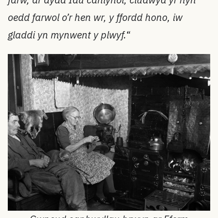
oedd farwol o’r hen wr, y ffordd hono, iw
gladdi yn mynwent y plwyf.
“