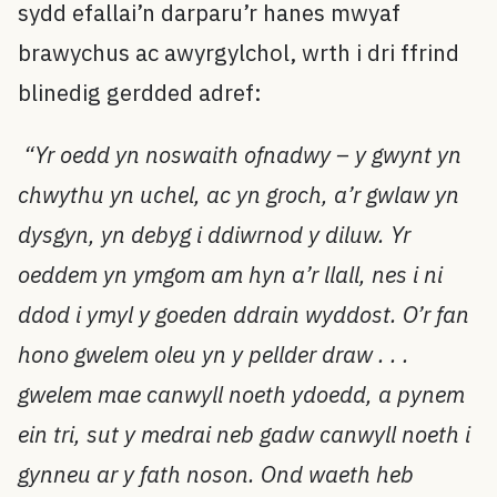
sydd efallai’n darparu’r hanes mwyaf
brawychus ac awyrgylchol, wrth i dri ffrind
blinedig gerdded adref:
“Yr oedd yn noswaith ofnadwy – y gwynt yn
chwythu yn uchel, ac yn groch, a’r gwlaw yn
dysgyn, yn debyg i ddiwrnod y diluw. Yr
oeddem yn ymgom am hyn a’r llall, nes i ni
ddod i ymyl y goeden ddrain wyddost. O’r fan
hono gwelem oleu yn y pellder draw . . .
gwelem mae canwyll noeth ydoedd, a pynem
ein tri, sut y medrai neb gadw canwyll noeth i
gynneu ar y fath noson. Ond waeth heb