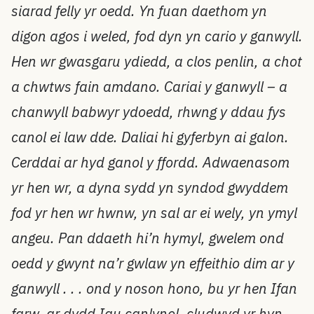
siarad felly yr oedd. Yn fuan daethom yn
digon agos i weled, fod dyn yn cario y ganwyll.
Hen wr gwasgaru ydiedd, a clos penlin, a chot
a chwtws fain amdano. Cariai y ganwyll – a
chanwyll babwyr ydoedd, rhwng y ddau fys
canol ei law dde. Daliai hi gyferbyn ai galon.
Cerddai ar hyd ganol y ffordd. Adwaenasom
yr hen wr, a dyna sydd yn syndod gwyddem
fod yr hen wr hwnw, yn sal ar ei wely, yn ymyl
angeu. Pan ddaeth hi’n hymyl, gwelem ond
oedd y gwynt na’r gwlaw yn effeithio dim ar y
ganwyll . . . ond y noson hono, bu yr hen Ifan
farw, ar dydd Iau canlynol, cludwyd yr hyn