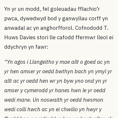
Yn yr un modd, fel goleuadau fflachio’r
pwca, dywedwyd bod y ganwyllau corff yn
anwadal ac yn anghorfforol. Cofnododd T.
Huws Davies stori lle cafodd ffermwr lleol ei
ddychryn yn fawr:
“Yn agos i Llangeitho y mae allt o goed ac yn
yr hen amser yr oedd bwthyn bach yn ymyl yr
allt ac yr oedd hen wr yn byw yno ond yn yr
amser y cymerodd yr hanes hwn le yr oedd
wedi marw. Un noswaith yr oedd hwsmon
wedi colli hwch ac yn ei chwilio yn hwyr y