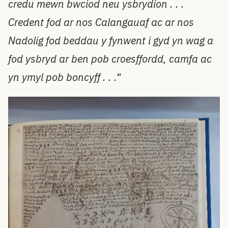
credu mewn bwciod neu ysbrydion . . .
Credent fod ar nos Calangauaf ac ar nos
Nadolig fod beddau y fynwent i gyd yn wag a
fod ysbryd ar ben pob croesffordd, camfa ac
yn ymyl pob boncyff . . .
“