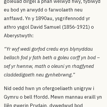
goleuad dirgel a phan welwyd hwy, tybiwyd
eu bod yn arwydd o farwolaeth neu
anffawd. Yn y 1890au, ysgrifennodd yr
athro ysgol David Samuel (1856-1921) o
Aberystwyth:
“Yr wyf wedi gorfod credu erys blynyddau
bellach fod y fath beth a goleu corff yn bod –
sef yr hwnnw, math o oleuni yn rhagfyned
claddedigaeth neu gynhebrwng.”
Nid oedd hwn yn ofergoeliaeth unigryw i
Gymru o bell ffordd. Mewn mannau eraill yn
llên gwerin Prydain, dywedwyd bod