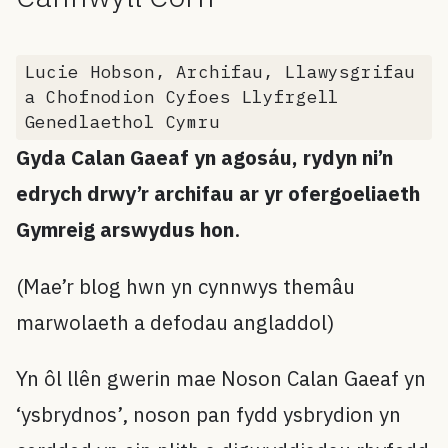
Lucie Hobson, Archifau, Llawysgrifau
a Chofnodion Cyfoes Llyfrgell
Genedlaethol Cymru
Gyda Calan Gaeaf yn agosáu, rydyn ni’n
edrych drwy’r archifau ar yr ofergoeliaeth
Gymreig arswydus hon
.
(Mae’r blog hwn yn cynnwys themâu
marwolaeth a defodau angladdol)
Yn ôl llên gwerin mae Noson Calan Gaeaf yn
‘ysbrydnos’, noson pan fydd ysbrydion yn