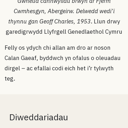
Gwneud canhwyllau brwyn ar Fferm
Cwmhesgyn, Abergeirw. Delwedd wedi’i
thynnu gan Geoff Charles, 1953
. Llun drwy
garedigrwydd Llyfrgell Genedlaethol Cymru
Felly os ydych chi allan am dro ar noson
Calan Gaeaf, byddwch yn ofalus o oleuadau
dirgel – ac efallai codi eich het i’r tylwyth
teg.
Diweddariadau