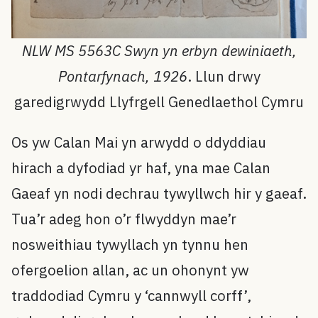
NLW MS 5563C Swyn yn erbyn dewiniaeth,
Pontarfynach, 1926
. Llun drwy
garedigrwydd Llyfrgell Genedlaethol Cymru
Os yw Calan Mai yn arwydd o ddyddiau
hirach a dyfodiad yr haf, yna mae Calan
Gaeaf yn nodi dechrau tywyllwch hir y gaeaf.
Tua’r adeg hon o’r flwyddyn mae’r
nosweithiau tywyllach yn tynnu hen
ofergoelion allan, ac un ohonynt yw
traddodiad Cymru y ‘cannwyll corff’,