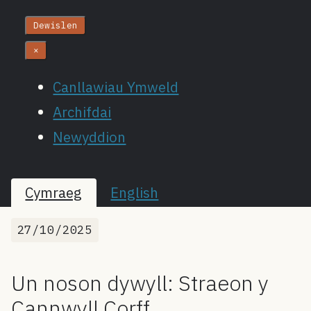
Dewislen
×
Canllawiau Ymweld
Archifdai
Newyddion
Cymraeg
English
27/10/2025
Un noson dywyll: Straeon y
Cannwyll Corff