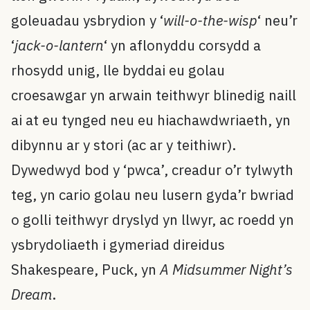
goleuadau ysbrydion y ‘
will-o-the-wisp
‘ neu’r
‘
jack-o-lantern
‘ yn aflonyddu corsydd a
rhosydd unig, lle byddai eu golau
croesawgar yn arwain teithwyr blinedig naill
ai at eu tynged neu eu hiachawdwriaeth, yn
dibynnu ar y stori (ac ar y teithiwr).
Dywedwyd bod y ‘pwca’, creadur o’r tylwyth
teg, yn cario golau neu lusern gyda’r bwriad
o golli teithwyr dryslyd yn llwyr, ac roedd yn
ysbrydoliaeth i gymeriad direidus
Shakespeare, Puck, yn
A Midsummer Night’s
Dream
.