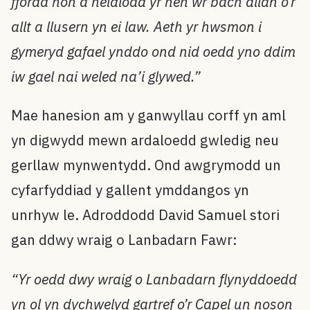
ffordd hon a neidiodd yr hen wr bach allan o’r
allt a llusern yn ei law. Aeth yr hwsmon i
gymeryd gafael ynddo ond nid oedd yno ddim
iw gael nai weled na’i glywed.”
Mae hanesion am y ganwyllau corff yn aml
yn digwydd mewn ardaloedd gwledig neu
gerllaw mynwentydd. Ond awgrymodd un
cyfarfyddiad y gallent ymddangos yn
unrhyw le. Adroddodd David Samuel stori
gan ddwy wraig o Lanbadarn Fawr:
“Yr oedd dwy wraig o Lanbadarn flynyddoedd
yn ol yn dychwelyd gartref o’r Capel un noson