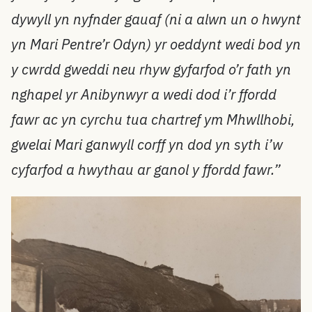
dywyll yn nyfnder gauaf (ni a alwn un o hwynt
yn Mari Pentre’r Odyn) yr oeddynt wedi bod yn
y cwrdd gweddi neu rhyw gyfarfod o’r fath yn
nghapel yr Anibynwyr a wedi dod i’r ffordd
fawr ac yn cyrchu tua chartref ym Mhwllhobi,
gwelai Mari ganwyll corff yn dod yn syth i’w
cyfarfod a hwythau ar ganol y ffordd fawr.”