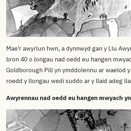
Mae’r awyrlun hwn, a dynnwyd gan y Llu Aw
bron 40 o longau nad oedd eu hangen mwyach a
Goldborough Pill yn ymddolennu ar waelod y l
roedd y llongau wedi suddo ar y llaid adeg ll
Awyrennau nad oedd eu hangen mwyach yn