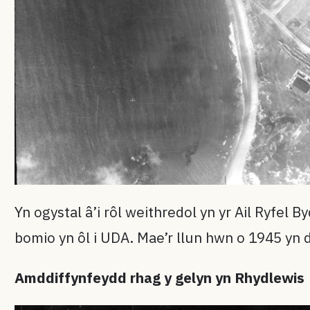
Yn ogystal â’i rôl weithredol yn yr Ail Ryfel 
bomio yn ôl i UDA. Mae’r llun hwn o 1945 yn d
Amddiffynfeydd rhag y gelyn yn Rhydlewis