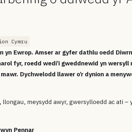
ion Cymru
 ben yn Ewrop. Amser ar gyfer dathlu oedd Diw
rol fyr, roedd wedi’i gweddnewid yn wersyll m
d mawr. Dychwelodd llawer o’r dynion a meny
, llongau, meysydd awyr, gwersylloedd ac ati –
rwyn Pennar