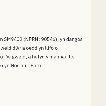
n SM9402 (NPRN: 90546), yn dangos
weld dŵr a oedd yn llifo o
au i’w gweld, a hefyd y mannau lle
o yn Nociau’r Barri.