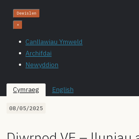
Dewislen
×
Canllawiau Ymweld
Archifdai
Newyddion
Cymraeg
English
08/05/2025
Diwrnod VE – lluniau 