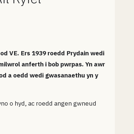
rnod VE. Ers 1939 roedd Prydain wedi
ilwrol anferth i bob pwrpas. Yn awr
wod a oedd wedi gwasanaethu yn y
 yno o hyd, ac roedd angen gwneud