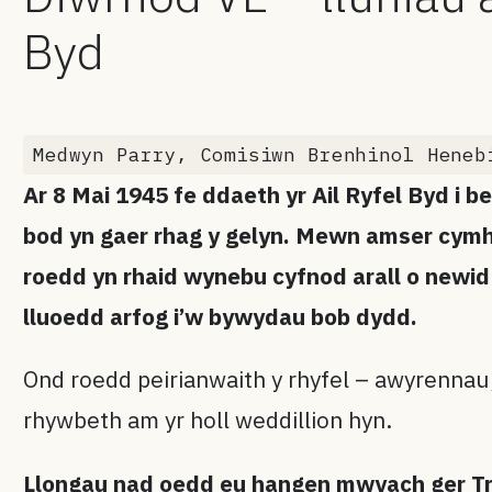
Byd
Medwyn Parry, Comisiwn Brenhinol Heneb
Ar 8 Mai 1945 fe ddaeth yr Ail Ryfel Byd i
bod yn gaer rhag y gelyn. Mewn amser cymha
roedd yn rhaid wynebu cyfnod arall o newi
lluoedd arfog i’w bywydau bob dydd.
Ond roedd peirianwaith y rhyfel – awyrennau
rhywbeth am yr holl weddillion hyn.
Llongau nad oedd eu hangen mwyach ger T