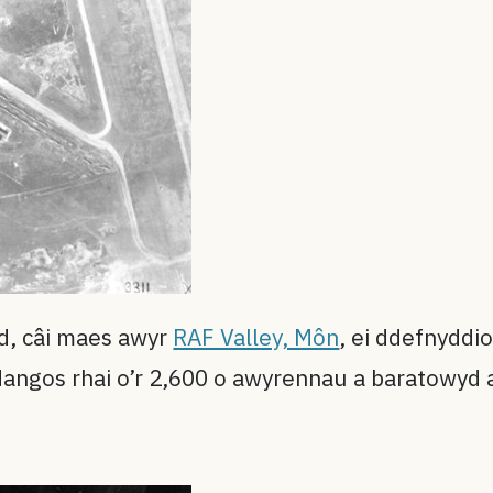
Byd, câi maes awyr
RAF Valley, Môn
, ei ddefnyddi
angos rhai o’r 2,600 o awyrennau a baratowyd ar