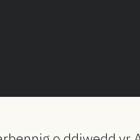
arbennig o ddiwedd yr A