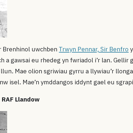
yr Brenhinol uwchben
Trwyn Pennar, Sir Benfro
y
 gawsai eu rhedeg yn fwriadol i’r lan. Gellir g
lun. Mae olion sgriwiau gyrru a llywiau’r llong
anw isel. Mae’n ymddangos iddynt gael eu sgrapi
 RAF Llandow