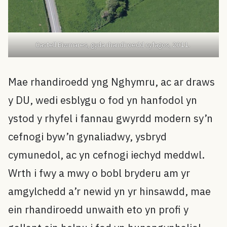
Castell Biwmares, gyda rhandiroedd cyfagos, 2011.
Mae rhandiroedd yng Nghymru, ac ar draws
y DU, wedi esblygu o fod yn hanfodol yn
ystod y rhyfel i fannau gwyrdd modern sy’n
cefnogi byw’n gynaliadwy, ysbryd
cymunedol, ac yn cefnogi iechyd meddwl.
Wrth i fwy a mwy o bobl bryderu am yr
amgylchedd a’r newid yn yr hinsawdd, mae
ein rhandiroedd unwaith eto yn profi y