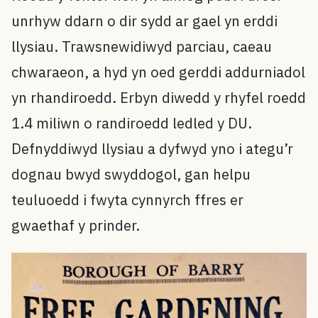
unrhyw ddarn o dir sydd ar gael yn erddi
llysiau. Trawsnewidiwyd parciau, caeau
chwaraeon, a hyd yn oed gerddi addurniadol
yn rhandiroedd. Erbyn diwedd y rhyfel roedd
1.4 miliwn o randiroedd ledled y DU.
Defnyddiwyd llysiau a dyfwyd yno i ategu’r
dognau bwyd swyddogol, gan helpu
teuluoedd i fwyta cynnyrch ffres er
gwaethaf y prinder.