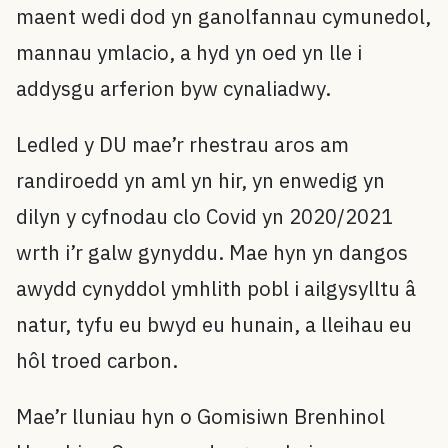
maent wedi dod yn ganolfannau cymunedol,
mannau ymlacio, a hyd yn oed yn lle i
addysgu arferion byw cynaliadwy.
Ledled y DU mae’r rhestrau aros am
randiroedd yn aml yn hir, yn enwedig yn
dilyn y cyfnodau clo Covid yn 2020/2021
wrth i’r galw gynyddu. Mae hyn yn dangos
awydd cynyddol ymhlith pobl i ailgysylltu â
natur, tyfu eu bwyd eu hunain, a lleihau eu
hôl troed carbon.
Mae’r lluniau hyn o Gomisiwn Brenhinol