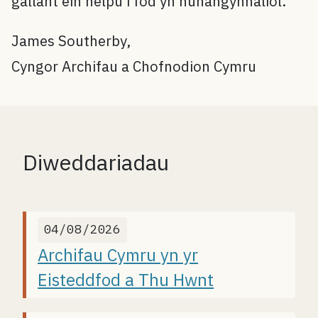
gallant ein helpu i fod yn hunangynhaliol.
James Southerby,
Cyngor Archifau a Chofnodion Cymru
Diweddariadau
04/08/2026
Archifau Cymru yn yr
Eisteddfod a Thu Hwnt