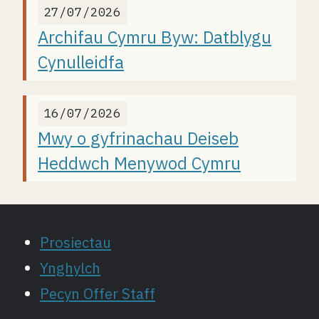
27/07/2026
Archifau Cymru Byw: Datblygu
Cynulleidfa
16/07/2026
Mwy o gyfrinachau Deiseb
Heddwch Menywod Cymru
Prosiectau
Ynghylch
Pecyn Offer Staff