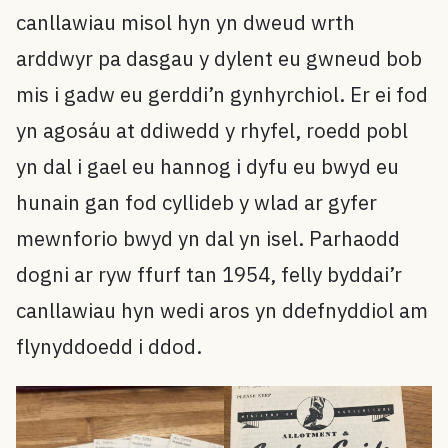
canllawiau misol hyn yn dweud wrth
arddwyr pa dasgau y dylent eu gwneud bob
mis i gadw eu gerddi’n gynhyrchiol. Er ei fod
yn agosáu at ddiwedd y rhyfel, roedd pobl
yn dal i gael eu hannog i dyfu eu bwyd eu
hunain gan fod cyllideb y wlad ar gyfer
mewnforio bwyd yn dal yn isel. Parhaodd
dogni ar ryw ffurf tan 1954, felly byddai’r
canllawiau hyn wedi aros yn ddefnyddiol am
flynyddoedd i ddod.