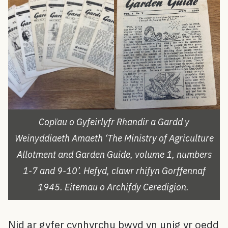
Copïau o Gyfeirlyfr Rhandir a Gardd y
Weinyddiaeth Amaeth ‘The Ministry of Agriculture
Allotment and Garden Guide, volume 1, numbers
1-7 and 9-10’. Hefyd, clawr rhifyn Gorffennaf
1945. Eitemau o Archifdy Ceredigion.
Nid ar gyfer cynhyrchu bwyd yn unig yr oedd