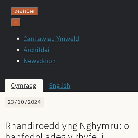
Dewislen
×
Canllawiau Ymweld
Archifdai
Newyddion
Cymraeg
English
23/10/2024
Rhandiroedd yng Nghymru: o
hanfodol adeg y rhyfel i