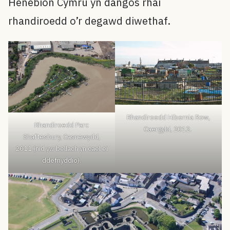
Henebion Cymru yn dangos rhai
rhandiroedd o’r degawd diwethaf.
Rhandiroedd Hibernia Row,
Rhandiroedd Parc
Caergybi, 2012.
Shaftesbury, Casnewydd,
2011 (nid yw bellach yn cael ei
ddefnyddio).