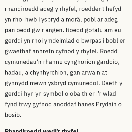
rhandiroedd adeg y rhyfel, roeddent hefyd
yn rhoi hwb i ysbryd a morâl pobl ar adeg
pan oedd gwir angen. Roedd gofalu am eu
gerddi yn rhoi ymdeimlad o bwrpas i bobl er
gwaethaf anhrefn cyfnod y rhyfel. Roedd
cymunedau’n rhannu cynghorion garddio,
hadau, a chynhyrchion, gan arwain at
gynnydd mewn ysbryd cymunedol. Daeth y
gerddi hyn yn symbol o obaith er i’r wlad
fynd trwy gyfnod anoddaf hanes Prydain o
bosib.
Rhandiroedd wedi’r rhyfel