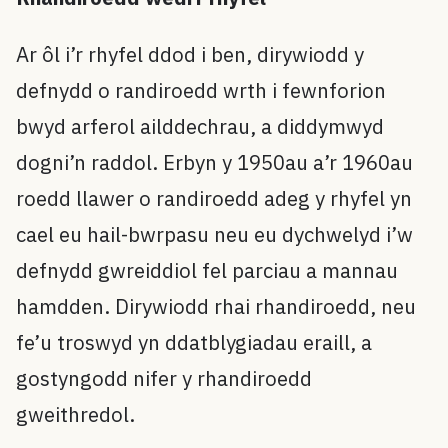
Ar ôl i’r rhyfel ddod i ben, dirywiodd y
defnydd o randiroedd wrth i fewnforion
bwyd arferol ailddechrau, a diddymwyd
dogni’n raddol. Erbyn y 1950au a’r 1960au
roedd llawer o randiroedd adeg y rhyfel yn
cael eu hail-bwrpasu neu eu dychwelyd i’w
defnydd gwreiddiol fel parciau a mannau
hamdden. Dirywiodd rhai rhandiroedd, neu
fe’u troswyd yn ddatblygiadau eraill, a
gostyngodd nifer y rhandiroedd
gweithredol.