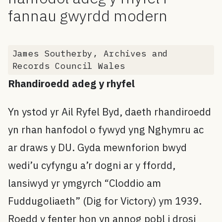
fannau gwyrdd modern
James Southerby, Archives and
Records Council Wales
Rhandiroedd adeg y rhyfel
Yn ystod yr Ail Ryfel Byd, daeth rhandiroedd
yn rhan hanfodol o fywyd yng Nghymru ac
ar draws y DU. Gyda mewnforion bwyd
wedi’u cyfyngu a’r dogni ar y ffordd,
lansiwyd yr ymgyrch “Cloddio am
Fuddugoliaeth” (Dig for Victory) ym 1939.
Roedd y fenter hon yn annog pobl i drosi