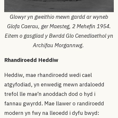
Glowyr yn gweithio mewn gardd ar wyneb
Glofa Caerau, ger Maesteg, 2 Mehefin 1954.
Eitem o gasgliad y Bwrdd Glo Cenedlaethol yn
Archifau Morgannwg.
Rhandiroedd Heddiw
Heddiw, mae rhandiroedd wedi cael
atgyfodiad, yn enwedig mewn ardaloedd
trefol lle mae’n anoddach dod o hyd i
fannau gwyrdd. Mae llawer o randiroedd
modern yn fwy na lleoedd i dyfu bwyd: