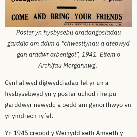
Poster yn hysbysebu arddangosiadau
garddio am ddim a “chwestiynau a atebwyd
gan arddwr arbenigol”, 1941. Eitem o
Archifau Morgannwg.
Cynhaliwyd digwyddiadau fel yr un a
hysbysebwyd yn y poster uchod i helpu
garddwyr newydd a oedd am gynorthwyo yn
yr ymdrech ryfel.
Yn 1945 creodd y Weinyddiaeth Amaeth y