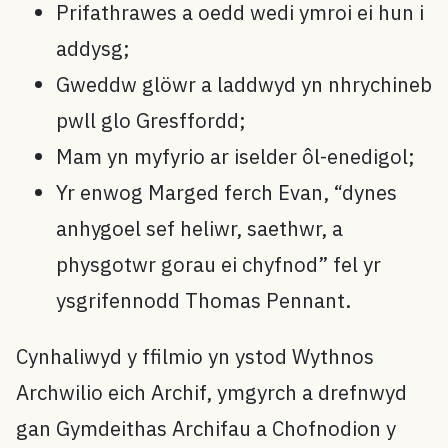
Prifathrawes a oedd wedi ymroi ei hun i
addysg;
Gweddw glöwr a laddwyd yn nhrychineb
pwll glo Gresffordd;
Mam yn myfyrio ar iselder ôl-enedigol;
Yr enwog Marged ferch Evan, “dynes
anhygoel sef heliwr, saethwr, a
physgotwr gorau ei chyfnod” fel yr
ysgrifennodd Thomas Pennant.
Cynhaliwyd y ffilmio yn ystod Wythnos
Archwilio eich Archif, ymgyrch a drefnwyd
gan Gymdeithas Archifau a Chofnodion y