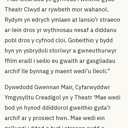
Theatr Clwyd ar rywbeth mor wahanol.
Rydym yn edrych ymlaen at lansio’r straeon
ar-lein dros yr wythnosau nesaf a diddanu
pobl dros y cyfnod cloi. Gobeithio y bydd
hyn yn ysbrydoli storïwyr a gwneuthurwyr
ffilm eraill i seilio eu gwaith ar gasgliadau
archif lle bynnag y maent wedi’u lleoli.”
Dywedodd Gwennan Mair, Cyfarwyddwr
Ymgysylltu Creadigol yn y Theatr ‘Mae wedi
bod yn hynod ddiddorol gweithio gyda’r
archif ar y prosiect hwn. Mae wedi ein