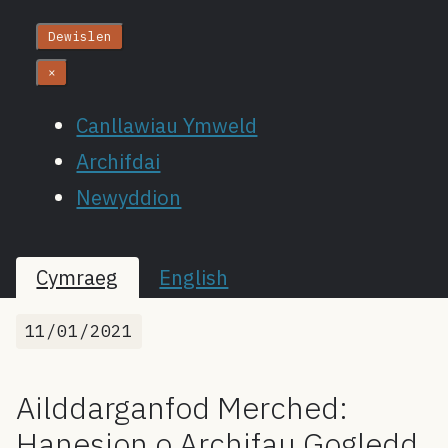
Dewislen
×
Canllawiau Ymweld
Archifdai
Newyddion
Cymraeg
English
11/01/2021
Ailddarganfod Merched:
Hanesion o Archifau Gogledd