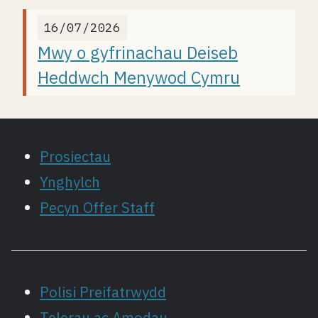
16/07/2026
Mwy o gyfrinachau Deiseb
Heddwch Menywod Cymru
Prosiectau
Ynghylch
Pecyn Offer Staff
Polisi Preifatrwydd
Telerau ac Amodau