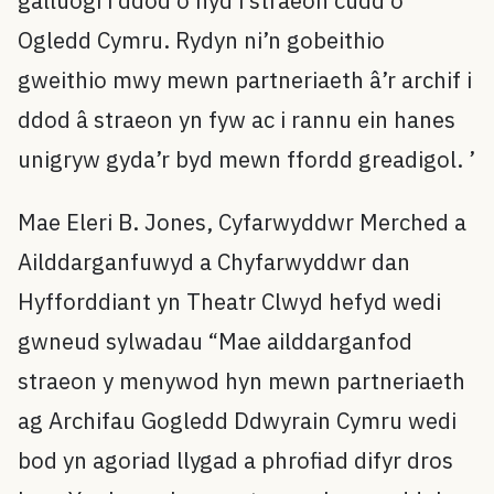
galluogi i ddod o hyd i straeon cudd o
Ogledd Cymru. Rydyn ni’n gobeithio
gweithio mwy mewn partneriaeth â’r archif i
ddod â straeon yn fyw ac i rannu ein hanes
unigryw gyda’r byd mewn ffordd greadigol. ’
Mae Eleri B. Jones, Cyfarwyddwr Merched a
Ailddarganfuwyd a Chyfarwyddwr dan
Hyfforddiant yn Theatr Clwyd hefyd wedi
gwneud sylwadau “Mae ailddarganfod
straeon y menywod hyn mewn partneriaeth
ag Archifau Gogledd Ddwyrain Cymru wedi
bod yn agoriad llygad a phrofiad difyr dros