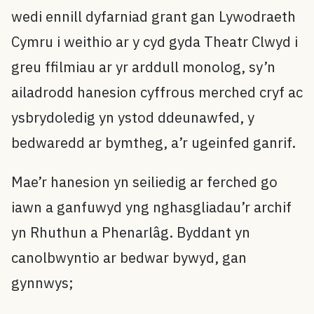
wedi ennill dyfarniad grant gan Lywodraeth
Cymru i weithio ar y cyd gyda Theatr Clwyd i
greu ffilmiau ar yr arddull monolog, sy’n
ailadrodd hanesion cyffrous merched cryf ac
ysbrydoledig yn ystod ddeunawfed, y
bedwaredd ar bymtheg, a’r ugeinfed ganrif.
Mae’r hanesion yn seiliedig ar ferched go
iawn a ganfuwyd yng nghasgliadau’r archif
yn Rhuthun a Phenarlâg. Byddant yn
canolbwyntio ar bedwar bywyd, gan
gynnwys;