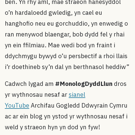
ben. Yn rhy aml, mae straeon hanesyddol
o’n hardaloedd gwledig, yn cael eu
hanghofio neu eu gorchuddio, yn enwedig o
ran menywod blaengar, bob dydd fel y rhai
yn ein ffilmiau. Mae wedi bod yn fraint i
ddychmygu bywyd o’u persbectif a rhoi llais
i’r doethineb sy’n dal yn berthnasol heddiw”
Cadwch lygad am
#MonologDyddLlun
dros
yr wythnosau nesaf ar
sianel
YouTube
Archifau Gogledd Ddwyrain Cymru
ac ar ein blog yn ystod yr wythnosau nesaf i
weld y straeon hyn yn dod yn fyw!