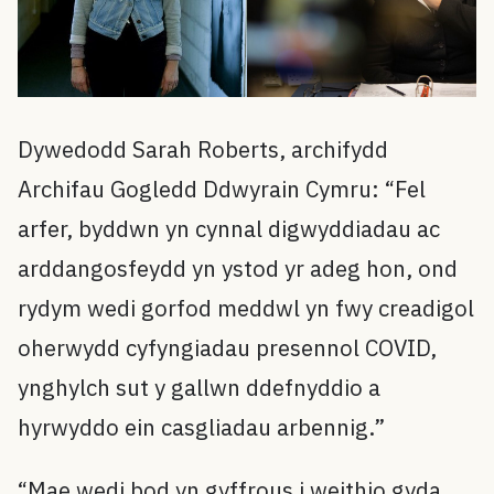
Dywedodd Sarah Roberts, archifydd
Archifau Gogledd Ddwyrain Cymru: “Fel
arfer, byddwn yn cynnal digwyddiadau ac
arddangosfeydd yn ystod yr adeg hon, ond
rydym wedi gorfod meddwl yn fwy creadigol
oherwydd cyfyngiadau presennol COVID,
ynghylch sut y gallwn ddefnyddio a
hyrwyddo ein casgliadau arbennig.”
“Mae wedi bod yn gyffrous i weithio gyda