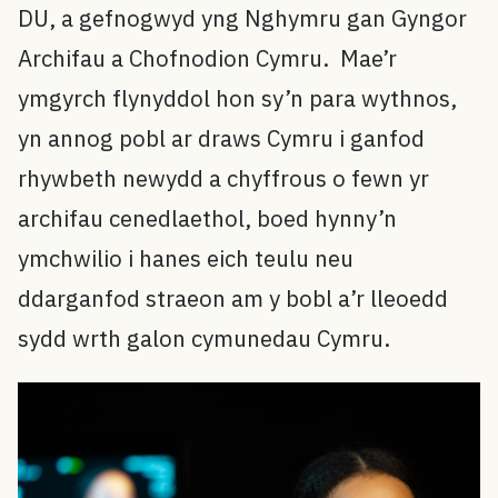
DU, a gefnogwyd yng Nghymru gan Gyngor
Archifau a Chofnodion Cymru. Mae’r
ymgyrch flynyddol hon sy’n para wythnos,
yn annog pobl ar draws Cymru i ganfod
rhywbeth newydd a chyffrous o fewn yr
archifau cenedlaethol, boed hynny’n
ymchwilio i hanes eich teulu neu
ddarganfod straeon am y bobl a’r lleoedd
sydd wrth galon cymunedau Cymru.