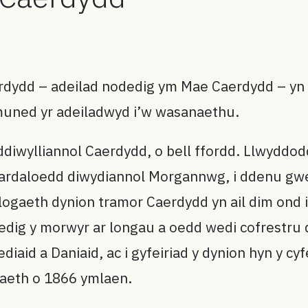
rdydd – adeilad nodedig ym Mae Caerdydd – yn
ymuned yr adeiladwyd i’w wasanaethu.
wylliannol Caerdydd, o bell ffordd. Llwyddodd
u ardaloedd diwydiannol Morgannwg, i ddenu gw
logaeth dynion tramor Caerdydd yn ail dim ond 
ig y morwyr ar longau a oedd wedi cofrestru dr
iaid a Daniaid, ac i gyfeiriad y dynion hyn y cyf
aeth o 1866 ymlaen.