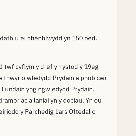
 dathlu ei phenblwydd yn 150 oed.
 twf cyflym y dref yn ystod y 19eg
eithwyr o wledydd Prydain a phob cwr
i Lundain yng ngwledydd Prydain.
amor ac a laniai yn y dociau. Yn eu
eiriodd y Parchedig Lars Oftedal o