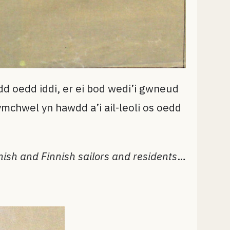
d oedd iddi, er ei bod wedi’i gwneud
chwel yn hawdd a’i ail-leoli os oedd
ish and Finnish sailors and residents
…