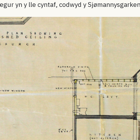
segur yn y lle cyntaf, codwyd y Sjømannysgarke