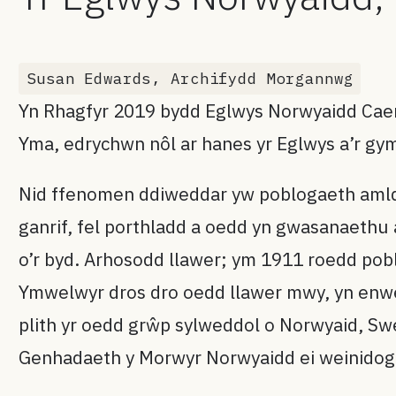
Susan Edwards, Archifydd Morgannwg
Yn Rhagfyr 2019 bydd Eglwys Norwyaidd Cae
Yma, edrychwn nôl ar hanes yr Eglwys a’r g
Nid ffenomen ddiweddar yw poblogaeth amlddi
ganrif, fel porthladd a oedd yn gwasanaeth
o’r byd. Arhosodd llawer; ym 1911 roedd pob
Ymwelwyr dros dro oedd llawer mwy, yn enwed
plith yr oedd grŵp sylweddol o Norwyaid, Swed
Genhadaeth y Morwyr Norwyaidd ei weinidog