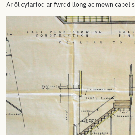
Ar ôl cyfarfod ar fwrdd llong ac mewn capel 