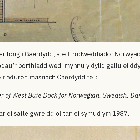
ar long i Gaerdydd, steil nodweddiadol Norwyaid
u’r porthladd wedi mynnu y dylid gallu ei ddym
feiriaduron masnach Caerdydd fel:
r of West Bute Dock for Norwegian, Swedish, Dan
ar ei safle gwreiddiol tan ei symud ym 1987.