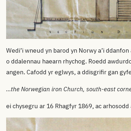
Wedi’i wneud yn barod yn Norwy a’i ddanfon 
o ddalennau haearn rhychog. Roedd awdurdoda
angen. Cafodd yr eglwys, a ddisgrifir gan gy
…the Norwegian iron Church, south-east corne
ei chysegru ar 16 Rhagfyr 1869, ac arhosodd 