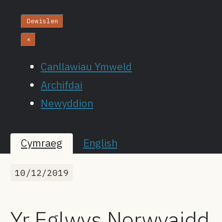
Dewislen
×
Canllawiau Ymweld
Archifdai
Newyddion
Cymraeg
English
10/12/2019
Yr Eglwys Norwyaidd,