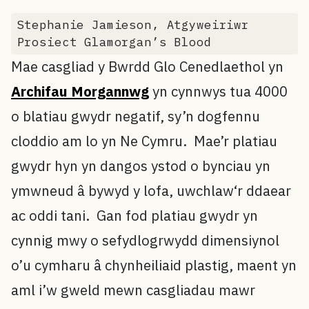
Stephanie Jamieson, Atgyweiriwr
Prosiect Glamorgan’s Blood
Mae casgliad y Bwrdd Glo Cenedlaethol yn
Archifau Morgannwg
yn cynnwys tua 4000
o blatiau gwydr negatif, sy’n dogfennu
cloddio am lo yn Ne Cymru. Mae’r platiau
gwydr hyn yn dangos ystod o bynciau yn
ymwneud â bywyd y lofa, uwchlaw‘r ddaear
ac oddi tani. Gan fod platiau gwydr yn
cynnig mwy o sefydlogrwydd dimensiynol
o’u cymharu â chynheiliaid plastig, maent yn
aml i’w gweld mewn casgliadau mawr