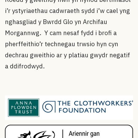
i’r ystyriaethau cadwraeth sydd i’w cael yng
nghasgliad y Bwrdd Glo yn Archifau
Morgannwg. Y cam nesaf fydd i brofi a
pherffeithio’r technegau trwsio hyn cyn
dechrau gweithio ar y platiau gwydr negatif
a ddifrodwyd.