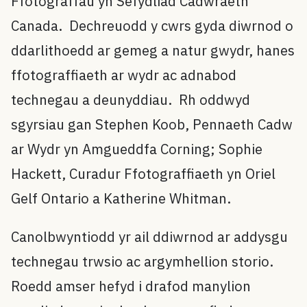
Ffotograffau yn Sefydliad Cadwraeth
Canada. Dechreuodd y cwrs gyda diwrnod o
ddarlithoedd ar gemeg a natur gwydr, hanes
ffotograffiaeth ar wydr ac adnabod
technegau a deunyddiau. Rh oddwyd
sgyrsiau gan Stephen Koob, Pennaeth Cadw
ar Wydr yn Amgueddfa Corning; Sophie
Hackett, Curadur Ffotograffiaeth yn Oriel
Gelf Ontario a Katherine Whitman.
Canolbwyntiodd yr ail ddiwrnod ar addysgu
technegau trwsio ac argymhellion storio.
Roedd amser hefyd i drafod manylion