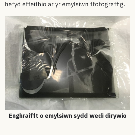
hefyd effeithio ar yr emylsiwn ffotograffig.
Enghraifft o emylsiwn sydd wedi dirywio