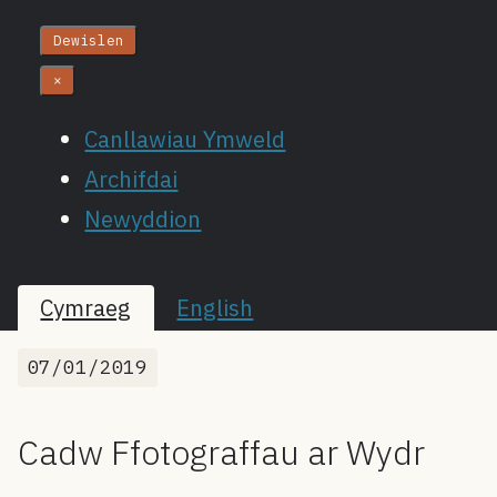
Dewislen
×
Canllawiau Ymweld
Archifdai
Newyddion
Cymraeg
English
07/01/2019
Cadw Ffotograffau ar Wydr