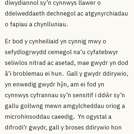
diwydiannol sy’n cynnwys llawer o
ddelweddaeth dechnegol ac atgynyrchiadau
o fapiau a chynlluniau.
Er bod y cynheiliaid yn cynnig mwy o
sefydlogrwydd cemegol na’u cyfatebwyr
seliwlos nitrad ac asetad, mae gwydr yn dod
â’i broblemau ei hun. Gall y gwydr ddirywio,
yn enwedig gwydr hŷn, am ei fod yn
cynnwys cyfrannau sy’n sensitif i ddŵr sy’n
gallu gollwng mewn amgylcheddau oriog a
microhinsoddau caeedig. Yn ogystal a
difrodi’r gwydr, gall y broses ddirywio hon