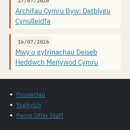
27/07/2026
Archifau Cymru Byw: Datblygu
Cynulleidfa
16/07/2026
Mwy o gyfrinachau Deiseb
Heddwch Menywod Cymru
Prosiectau
Ynghylch
Pecyn Offer Staff