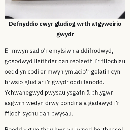
Defnyddio cwyr gludiog wrth atgyweirio
gwydr
Er mwyn sadio’r emylsiwn a ddifrodwyd,
gosodwyd lleithder dan reolaeth i’r fflochiau
oedd yn codi er mwyn ymlacio’r gelatin cyn
brwsio glud ar i’r gwydr oddi tanodd.
Ychwanegwyd pwysau ysgafn â phlygwr
asgwrn wedyn drwy bondina a gadawyd i’r
ffloch sychu dan bwysau.
Roedd y gweithdy hwn yn hynod berthnasol