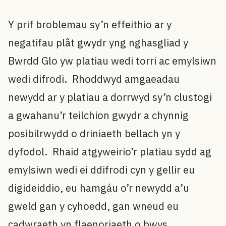
Y prif broblemau sy’n effeithio ar y
negatifau plât gwydr yng nghasgliad y
Bwrdd Glo yw platiau wedi torri ac emylsiwn
wedi difrodi. Rhoddwyd amgaeadau
newydd ar y platiau a dorrwyd sy’n clustogi
a gwahanu’r teilchion gwydr a chynnig
posibilrwydd o driniaeth bellach yn y
dyfodol. Rhaid atgyweirio’r platiau sydd ag
emylsiwn wedi ei ddifrodi cyn y gellir eu
digideiddio, eu hamgáu o’r newydd a’u
gweld gan y cyhoedd, gan wneud eu
cadwraeth yn flaenoriaeth o bwys.