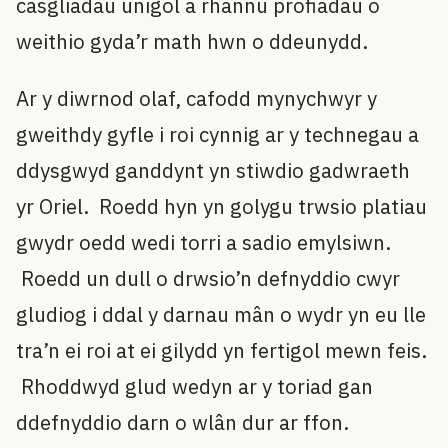
casgliadau unigol a rhannu profiadau o
weithio gyda’r math hwn o ddeunydd.
Ar y diwrnod olaf, cafodd mynychwyr y
gweithdy gyfle i roi cynnig ar y technegau a
ddysgwyd ganddynt yn stiwdio gadwraeth
yr Oriel. Roedd hyn yn golygu trwsio platiau
gwydr oedd wedi torri a sadio emylsiwn.
Roedd un dull o drwsio’n defnyddio cwyr
gludiog i ddal y darnau mân o wydr yn eu lle
tra’n ei roi at ei gilydd yn fertigol mewn feis.
Rhoddwyd glud wedyn ar y toriad gan
ddefnyddio darn o wlân dur ar ffon.