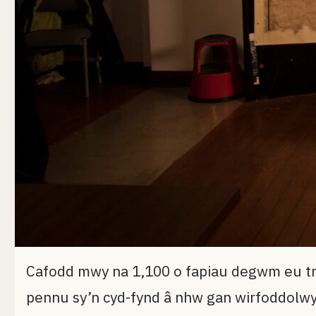
Cafodd mwy na 1,100 o fapiau degwm eu trw
pennu sy’n cyd-fynd â nhw gan wirfoddolwyr 