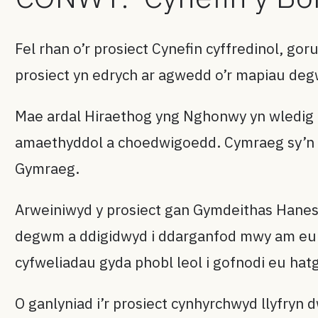
Fel rhan o’r prosiect Cynefin cyffredinol, g
prosiect yn edrych ar agwedd o’r mapiau deg
Mae ardal Hiraethog yng Nghonwy yn wledig 
amaethyddol a choedwigoedd. Cymraeg sy’n ca
Gymraeg.
Arweiniwyd y prosiect gan Gymdeithas Hanes
degwm a ddigidwyd i ddarganfod mwy am eu p
cyfweliadau gyda phobl leol i gofnodi eu hatg
O ganlyniad i’r prosiect cynhyrchwyd llyfryn 