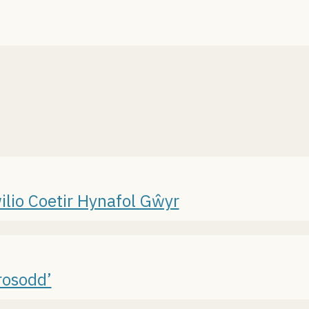
o Coetir Hynafol Gŵyr
osodd’