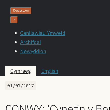
Dewislen
×
Canllawiau Ymweld
Archifdai
Newyddion
Cymraeg
English
01/07/2017
CONWY: ‘Cynefin y Bo