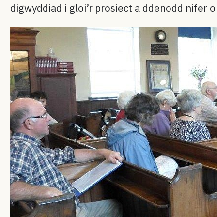
digwyddiad i gloi’r prosiect a ddenodd nifer o