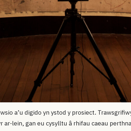
sio a’u digido yn ystod y prosiect. Trawsgrifi
ar-lein, gan eu cysylltu â rhifau caeau perthna