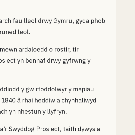
 archifau lleol drwy Gymru, gyda phob
muned leol.
ewn ardaloedd o rostir, tir
osiect yn bennaf drwy gyfrwng y
yddiodd y gwirfoddolwyr y mapiau
 1840 â rhai heddiw a chynhaliwyd
ch yn nhestun y llyfryn.
da’r Swyddog Prosiect, taith dywys a