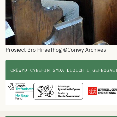
Prosiect Bro Hiraethog ©Conwy Archives
CRËWYD CYNEFIN GYDA DIOLCH I GEFNOGAE