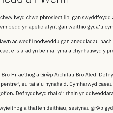
oruchwyliwyd chwe phrosiect llai gan swyddfeydd
wm oedd yn apelio atynt gan weithio gyda’u cy
iawn ac wedi’i nodweddu gan aneddiadau bach m
el ei siarad yn bennaf yma a chynhaliwyd y pr
 Bro Hiraethog a Grŵp Archifau Bro Aled. Defn
entref, eu tai a’u hynafiaid. Cymharwyd caeau
ofion. Defnyddiwyd rhai o’r rhain yn ddiweddara
dwyieithog a thaflen deithiau, sesiynau grŵp gy