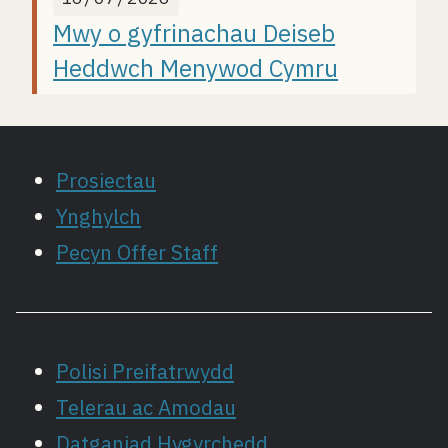
Mwy o gyfrinachau Deiseb
Heddwch Menywod Cymru
Prosiectau
Ynghylch
Pecyn Offer Staff
Polisi Preifatrwydd
Telerau ac Amodau
Datganiad Hygyrchedd