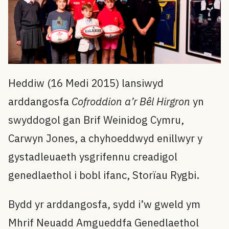
Heddiw (16 Medi 2015) lansiwyd
arddangosfa
Cofroddion a’r Bêl Hirgron
yn
swyddogol gan Brif Weinidog Cymru,
Carwyn Jones, a chyhoeddwyd enillwyr y
gystadleuaeth ysgrifennu creadigol
genedlaethol i bobl ifanc, Storïau Rygbi.
Bydd yr arddangosfa, sydd i’w gweld ym
Mhrif Neuadd Amgueddfa Genedlaethol