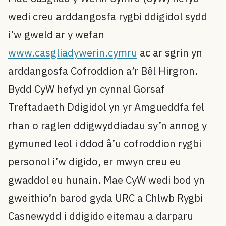
wedi creu arddangosfa rygbi ddigidol sydd
i’w gweld ar y wefan
www.casgliadywerin.cymru
ac ar sgrin yn
arddangosfa Cofroddion a’r Bêl Hirgron.
Bydd CyW hefyd yn cynnal Gorsaf
Treftadaeth Ddigidol yn yr Amgueddfa fel
rhan o raglen ddigwyddiadau sy’n annog y
gymuned leol i ddod â’u cofroddion rygbi
personol i’w digido, er mwyn creu eu
gwaddol eu hunain. Mae CyW wedi bod yn
gweithio’n barod gyda URC a Chlwb Rygbi
Casnewydd i ddigido eitemau a darparu