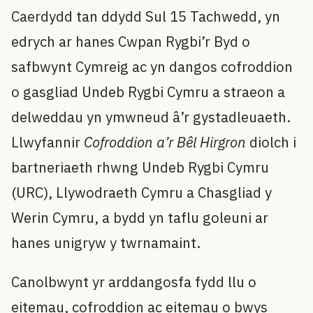
Caerdydd tan ddydd Sul 15 Tachwedd, yn
edrych ar hanes Cwpan Rygbi’r Byd o
safbwynt Cymreig ac yn dangos cofroddion
o gasgliad Undeb Rygbi Cymru a straeon a
delweddau yn ymwneud â’r gystadleuaeth.
Llwyfannir
Cofroddion a’r Bêl Hirgron
diolch i
bartneriaeth rhwng Undeb Rygbi Cymru
(URC), Llywodraeth Cymru a Chasgliad y
Werin Cymru, a bydd yn taflu goleuni ar
hanes unigryw y twrnamaint.
Canolbwynt yr arddangosfa fydd llu o
eitemau, cofroddion ac eitemau o bwys