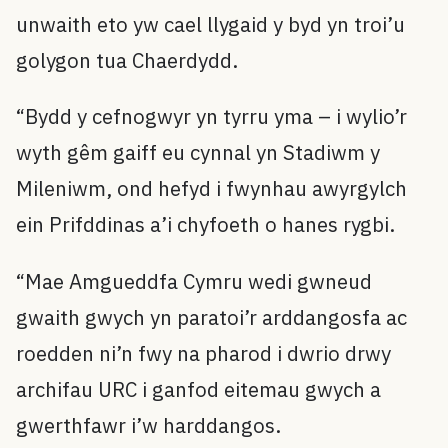
unwaith eto yw cael llygaid y byd yn troi’u
golygon tua Chaerdydd.
“Bydd y cefnogwyr yn tyrru yma – i wylio’r
wyth gêm gaiff eu cynnal yn Stadiwm y
Mileniwm, ond hefyd i fwynhau awyrgylch
ein Prifddinas a’i chyfoeth o hanes rygbi.
“Mae Amgueddfa Cymru wedi gwneud
gwaith gwych yn paratoi’r arddangosfa ac
roedden ni’n fwy na pharod i dwrio drwy
archifau URC i ganfod eitemau gwych a
gwerthfawr i’w harddangos.