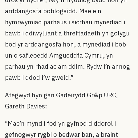
arddangosfa boblogaidd. Mae ein
hymrwymiad parhaus i sicrhau mynediad i
bawb i ddiwylliant a threftadaeth yn golygu
bod yr arddangosfa hon, a mynediad i bob
un o safleoedd Amgueddfa Cymru, yn
parhau yn rhad ac am ddim. Rydw i’n annog
pawb i ddod i’w gweld.”
Ategwyd hyn gan Gadeirydd Grŵp URC,
Gareth Davies:
“Mae’n mynd i fod yn gyfnod diddorol i
gefnogwyr rygbi o bedwar ban, a braint