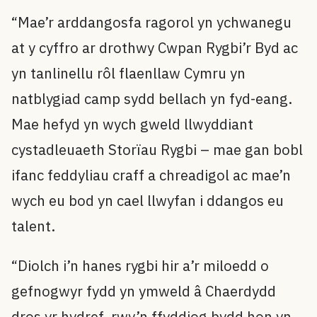
“Mae’r arddangosfa ragorol yn ychwanegu
at y cyffro ar drothwy Cwpan Rygbi’r Byd ac
yn tanlinellu rôl flaenllaw Cymru yn
natblygiad camp sydd bellach yn fyd-eang.
Mae hefyd yn wych gweld llwyddiant
cystadleuaeth Storïau Rygbi – mae gan bobl
ifanc feddyliau craff a chreadigol ac mae’n
wych eu bod yn cael llwyfan i ddangos eu
talent.
“Diolch i’n hanes rygbi hir a’r miloedd o
gefnogwyr fydd yn ymweld â Chaerdydd
dros yr hydref, rwy’n ffyddiog bydd hon yn