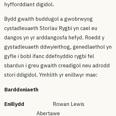
hyfforddiant digidol.
Bydd gwaith buddugol a gwobrwyog
cystadleuaeth Storïau Rygbi yn cael eu
dangos yn yr arddangosfa hefyd. Roedd y
gystadleuaeth ddwyieithog, genedlaethol yn
gyfle i bobl ifanc ddefnyddio rygbi fel
sbardun i greu gwaith creadigol neu adrodd
stori ddigidol. Ymhlith yr enillwyr mae:
Barddoniaeth
Enillydd
Rowan Lewis
Abertawe