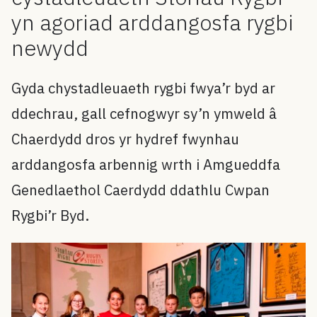
yn agoriad arddangosfa rygbi
newydd
Gyda chystadleuaeth rygbi fwya’r byd ar
ddechrau, gall cefnogwyr sy’n ymweld â
Chaerdydd dros yr hydref fwynhau
arddangosfa arbennig wrth i Amgueddfa
Genedlaethol Caerdydd ddathlu Cwpan
Rygbi’r Byd.