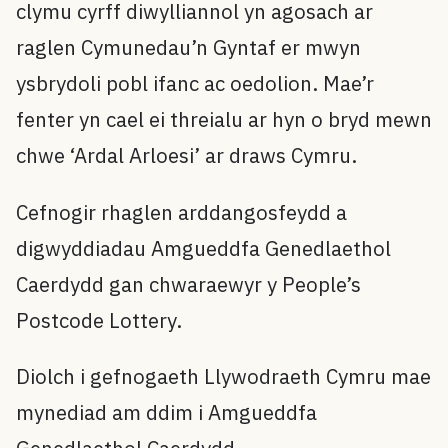
clymu cyrff diwylliannol yn agosach ar
raglen Cymunedau’n Gyntaf er mwyn
ysbrydoli pobl ifanc ac oedolion. Mae’r
fenter yn cael ei threialu ar hyn o bryd mewn
chwe ‘Ardal Arloesi’ ar draws Cymru.
Cefnogir rhaglen arddangosfeydd a
digwyddiadau Amgueddfa Genedlaethol
Caerdydd gan chwaraewyr y People’s
Postcode Lottery.
Diolch i gefnogaeth Llywodraeth Cymru mae
mynediad am ddim i Amgueddfa