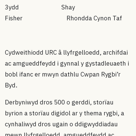
3ydd Shay
Fisher Rhondda Cynon Taf
Cydweithiodd URC â llyfrgelloedd, archifdai
ac amgueddfeydd i gynnal y gystadleuaeth i
bobl ifanc er mwyn dathlu Cwpan Rygbi’r
Byd.
Derbyniwyd dros 500 o gerddi, storïau
byrion a storïau digidol ar y thema rygbi, a
cynhaliwyd dros ugain o ddigwyddiadau
mewn llyfrgelloedd, amgueddfeydd ac