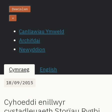
Dewislen
×
Canllawiau Ymweld
Archifdai
Newyddion
Cymraeg
English
18/09/2015
Cyhoeddi enillwyr
cystadleuaeth Storïau Rygbi