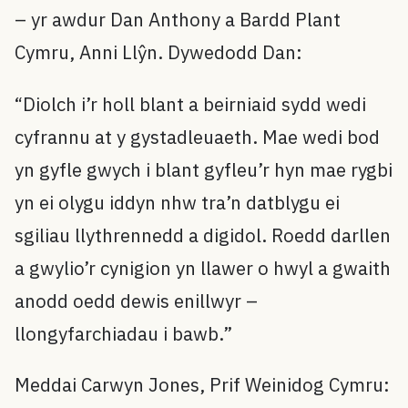
– yr awdur Dan Anthony a Bardd Plant
Cymru, Anni Llŷn. Dywedodd Dan:
“Diolch i’r holl blant a beirniaid sydd wedi
cyfrannu at y gystadleuaeth. Mae wedi bod
yn gyfle gwych i blant gyfleu’r hyn mae rygbi
yn ei olygu iddyn nhw tra’n datblygu ei
sgiliau llythrennedd a digidol. Roedd darllen
a gwylio’r cynigion yn llawer o hwyl a gwaith
anodd oedd dewis enillwyr –
llongyfarchiadau i bawb.”
Meddai Carwyn Jones, Prif Weinidog Cymru: