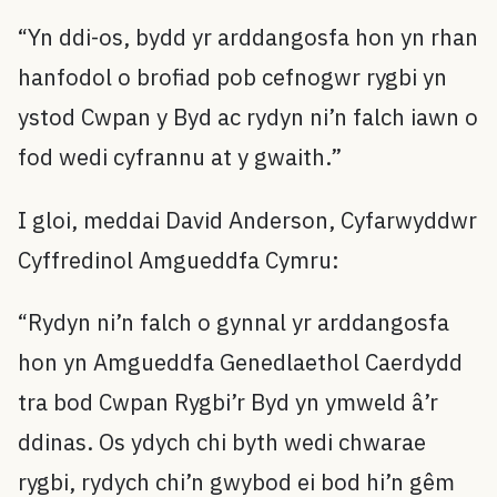
“Yn ddi-os, bydd yr arddangosfa hon yn rhan
hanfodol o brofiad pob cefnogwr rygbi yn
ystod Cwpan y Byd ac rydyn ni’n falch iawn o
fod wedi cyfrannu at y gwaith.”
I gloi, meddai David Anderson, Cyfarwyddwr
Cyffredinol Amgueddfa Cymru:
“Rydyn ni’n falch o gynnal yr arddangosfa
hon yn Amgueddfa Genedlaethol Caerdydd
tra bod Cwpan Rygbi’r Byd yn ymweld â’r
ddinas. Os ydych chi byth wedi chwarae
rygbi, rydych chi’n gwybod ei bod hi’n gêm