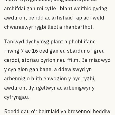
archifdai gan roi cyfle i blant weithio gydag
awduron, beirdd ac artistiaid rap ac i weld
chwaraewyr rygbi lleol a rhanbarthol.
Taniwyd dychymyg plant a phobl ifanc
rhwng 7 ac 16 oed gan eu sbarduno i greu
cerddi, storïau byrion neu ffilm. Beirniadwyd
y cynigion gan banel a ddewiswyd yn
arbennig o blith enwogion y byd rygbi,
awduron, llyfrgellwyr ac arbenigwyr y
cyfryngau.
Roedd dau o’r beirniaid yn bresennol heddiw