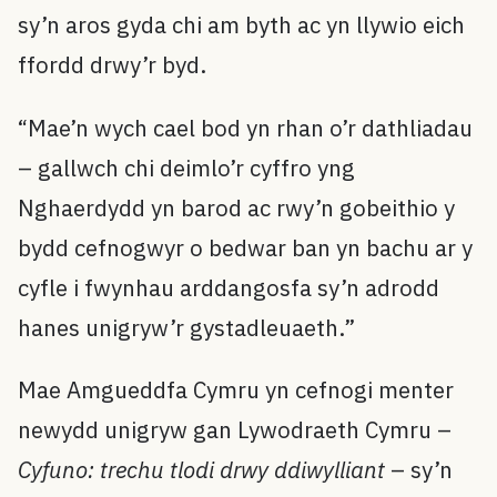
sy’n aros gyda chi am byth ac yn llywio eich
ffordd drwy’r byd.
“Mae’n wych cael bod yn rhan o’r dathliadau
– gallwch chi deimlo’r cyffro yng
Nghaerdydd yn barod ac rwy’n gobeithio y
bydd cefnogwyr o bedwar ban yn bachu ar y
cyfle i fwynhau arddangosfa sy’n adrodd
hanes unigryw’r gystadleuaeth.”
Mae Amgueddfa Cymru yn cefnogi menter
newydd unigryw gan Lywodraeth Cymru –
Cyfuno: trechu tlodi drwy ddiwylliant
– sy’n