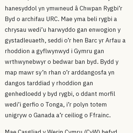
hanesyddol yn ymwneud â Chwpan Rygbi’r
Byd o archifau URC. Mae yma beli rygbi a
chrysau wedi’u harwyddo gan enwogion y
gystadleuaeth, seddi o’r hen Barc yr Arfau a
rhoddion a gyflwynwyd i Gymru gan
wrthwynebwyr o bedwar ban byd. Bydd y
map mawr sy’n rhan o’r arddangosfa yn
dangos tarddiad y rhoddion gan
genhedloedd y byd rygbi, o ddant morfil
wedi’i gerfio o Tonga, i’r polyn totem
unigryw o Ganada a’r ceiliog o Ffrainc.
Mae Casgliad y Werin Cymru (CyW) hefyd