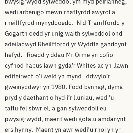
bwysigrwydd sylweddol ym myd peirianneg,
wedi arbenigo mewn rhaffyrdd awyrol a
rheilffyrdd mynyddoedd. Nid Tramffordd y
Gogarth oedd yr unig waith sylweddol ond
adeiladwyd Rheilffordd yr Wyddfa ganddynt
hefyd. Roedd y ddau Mr Orme yn cofio
cyfnod hapus iawn gyda’r Whites ac yn llawn
edifeirwch o’i weld yn mynd i ddwylo’r
gweinyddwyr yn 1980. Fodd bynnag, dyma
pryd y daethant o hyd i’r lluniau, wedi’u
taflu fel sbwriel, a gan sylweddoli eu
pwysigrwydd, maent wedi gofalu amdanynt
ers hynny. Maent yn awr wedi’u rhoi yn yr