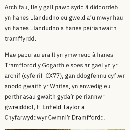
Archifau, lle y gall pawb sydd â diddordeb
yn hanes Llandudno eu gweld a’u mwynhau
yn hanes Llandudno a hanes peirianwaith
tramffyrdd.
Mae papurau eraill yn ymwneud â hanes
Tramffordd y Gogarth eisoes ar gael yn yr
archif (cyfeirif CX77), gan ddogfennu cyflwr
anodd gwaith yr Whites, yn enwedig eu
perthnasau gwaith gyda’r peiriannwr
gwreiddiol, H Enfield Taylor a
Chyfarwyddwyr Cwmni’r Dramffordd.