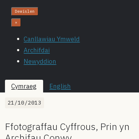
Dewislen
×
Canllawiau Ymweld
Archifdai
Newyddion
Cymraeg
English
21/10/2013
Ffotograffau Cyffrous, Prin yn
Archifau Conwy