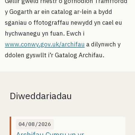
Gellir gweld rhestr o gofnodion Tramffordd
y Gogarth ar ein catalog ar-lein a bydd
sganiau o ffotograffau newydd yn cael eu
hychwanegu yn fuan. Ewch i
www.conwy.gov.uk/archifau
a dilynwch y
ddolen gyswllt i’r Gatalog Archifau.
Diweddariadau
04/08/2026
Archifau Cymru yn yr