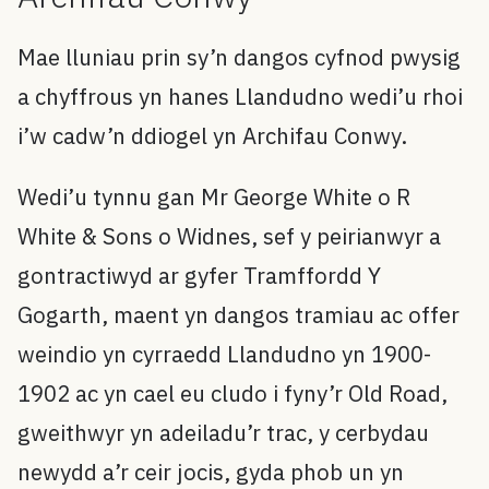
Mae lluniau prin sy’n dangos cyfnod pwysig
a chyffrous yn hanes Llandudno wedi’u rhoi
i’w cadw’n ddiogel yn Archifau Conwy.
Wedi’u tynnu gan Mr George White o R
White & Sons o Widnes, sef y peirianwyr a
gontractiwyd ar gyfer Tramffordd Y
Gogarth, maent yn dangos tramiau ac offer
weindio yn cyrraedd Llandudno yn 1900-
1902 ac yn cael eu cludo i fyny’r Old Road,
gweithwyr yn adeiladu’r trac, y cerbydau
newydd a’r ceir jocis, gyda phob un yn