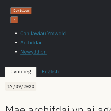
Dewislen
×
Canllawiau Ymweld
Archifdai
Newyddion
Cymraeg
English
17/09/2020
Mae archifdai yn aila