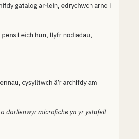
ifdy gatalog ar-lein, edrychwch arno i
pensil eich hun, llyfr nodiadau,
nnau, cysylltwch â’r archifdy am
 a darllenwyr microfiche yn yr ystafell