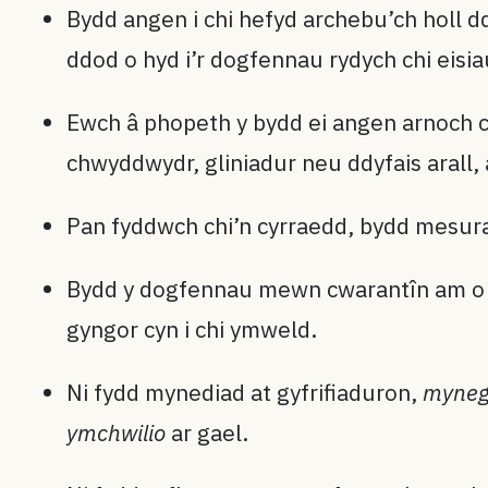
Bydd angen i chi hefyd archebu’ch holl d
ddod o hyd i’r dogfennau rydych chi eisi
Ewch â phopeth y bydd ei angen arnoch ch
chwyddwydr, gliniadur neu ddyfais arall,
Pan fyddwch chi’n cyrraedd, bydd mesura
Bydd y dogfennau mewn cwarantîn am o le
gyngor cyn i chi ymweld.
Ni fydd mynediad at gyfrifiaduron,
mynege
ymchwilio
ar gael.