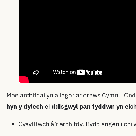
Mae archifdai yn ailagor ar draws Cymru. On
hyn y dylech ei ddisgwyl pan fyddwn yn eic
Cysylltwch â’r archifdy. Bydd angen i ch