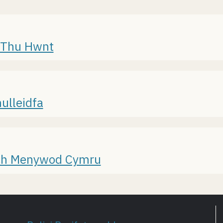
a Thu Hwnt
ulleidfa
wch Menywod Cymru