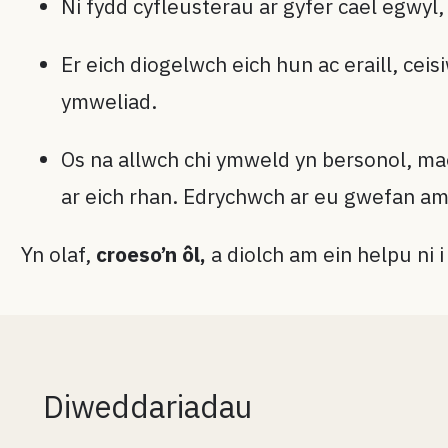
Ni fydd cyfleusterau ar gyfer cael egwyl
Er eich diogelwch eich hun ac eraill, ce
ymweliad.
Os na allwch chi ymweld yn bersonol, ma
ar eich rhan. Edrychwch ar eu gwefan am 
Yn olaf,
croeso’n ôl,
a diolch am ein helpu ni 
Diweddariadau