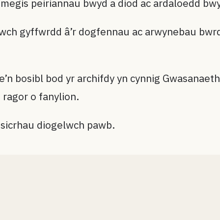
, megis peiriannau bwyd a diod ac ardaloedd bwy
isiwch gyffwrdd â’r dogfennau ac arwynebau bwrdd
e’n bosibl bod yr archifdy yn cynnig Gwasanae
ragor o fanylion.
i sicrhau diogelwch pawb.