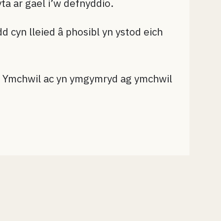
ta ar gael i’w defnyddio.
 cyn lleied â phosibl yn ystod eich
th Ymchwil ac yn ymgymryd ag ymchwil