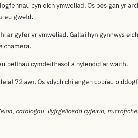
dogfennau cyn eich ymweliad. Os oes gan yr arch
au eu gweld.
i ar gyfer yr ymweliad. Gallai hyn gynnwys eich 
 a chamera.
u pellhau cymdeithasol a hylendid ar waith.
iaf 72 awr. Os ydych chi angen copïau o ddogfe
ion, catalogau, llyfrgelloedd cyfeirio, microfiche