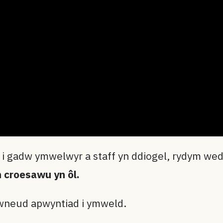
d i gadw ymwelwyr a staff yn ddiogel, rydym w
h croesawu yn ôl.
i wneud apwyntiad i ymweld.