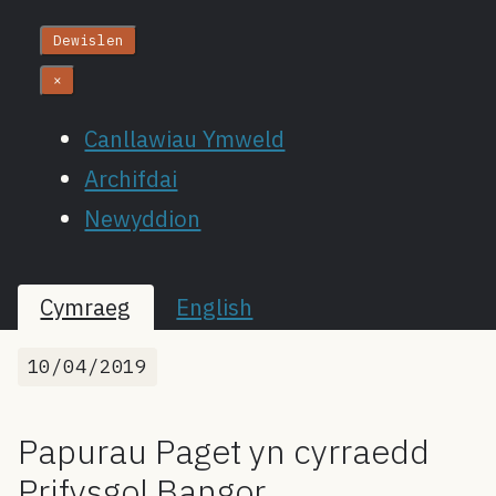
Dewislen
×
Canllawiau Ymweld
Archifdai
Newyddion
Cymraeg
English
10/04/2019
Papurau Paget yn cyrraedd
Prifysgol Bangor