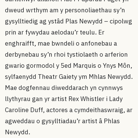
dweud wrthym am y personoliaethau sy’n
gysylltiedig ag ystâd Plas Newydd – cipolwg
prin ar fywydau aelodau’r teulu. Er
enghraifft, mae bwndeli o anfonebau a
derbynebau sy’n rhoi tystiolaeth o arferion
gwario gormodol y 5ed Marquis o Ynys Môn,
sylfaenydd Theatr Gaiety ym Mhlas Newydd.
Mae dogfennau diweddarach yn cynnwys
llythyrau gan yr artist Rex Whistler i Lady
Caroline Duff, actores a cymdeithaswraig, ar
agweddau o gysylltiadau’r artist â Phlas
Newydd.