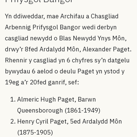
Yn ddiweddar, mae Archifau a Chasgliad
Arbennig Prifysgol Bangor wedi derbyn
casgliad newydd o Blas Newydd Ynys Môn,
drwy’r 8fed Ardalydd Môn, Alexander Paget.
Rhennir y casgliad yn 6 chyfres sy’n datgelu
bywydau 6 aelod o deulu Paget yn ystod y
19eg a’r 20fed ganrif, sef:
Almeric Hugh Paget, Barwn
Queensborough (1861-1949)
Henry Cyril Paget, 5ed Ardalydd Môn
(1875-1905)