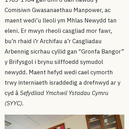
Comisiwn Gwasanaethau Manpower, ac
maent wedi’u lleoli ym Mhlas Newydd tan
eleni. Er mwyn rheoli casgliad mor fawr,
bu’n rhaid i’r Archifau a’r Casgliadau
Arbennig sicrhau cyllid gan “Gronfa Bangor”
y Brifysgol i brynu silffoedd symudol
newydd. Maent hefyd wedi cael cymorth
trwy interniaeth israddedig a drefnwyd ar y
cyd â
Sefydliad Ymchwil Ystadau Cymru
(
SYYC
).