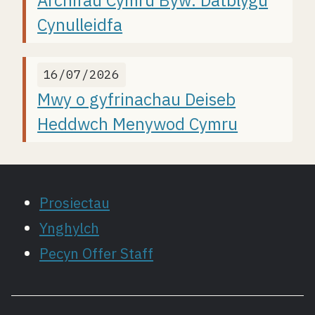
Cynulleidfa
16/07/2026
Mwy o gyfrinachau Deiseb
Heddwch Menywod Cymru
Prosiectau
Ynghylch
Pecyn Offer Staff