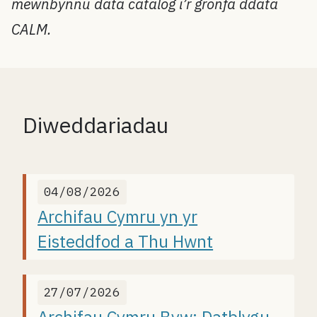
mewnbynnu data catalog i’r gronfa ddata
CALM
.
Diweddariadau
04/08/2026
Archifau Cymru yn yr
Eisteddfod a Thu Hwnt
27/07/2026
Archifau Cymru Byw: Datblygu