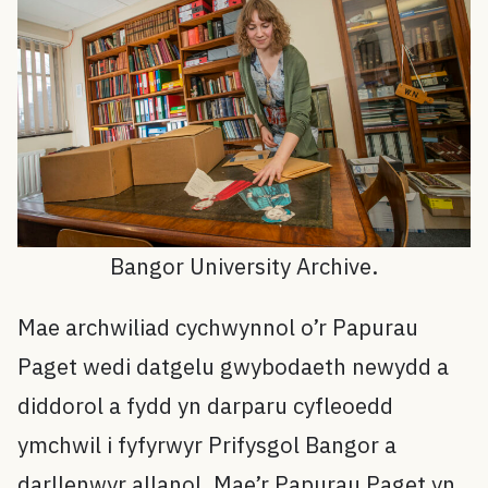
Bangor University Archive.
Mae archwiliad cychwynnol o’r Papurau
Paget wedi datgelu gwybodaeth newydd a
diddorol a fydd yn darparu cyfleoedd
ymchwil i fyfyrwyr Prifysgol Bangor a
darllenwyr allanol. Mae’r Papurau Paget yn