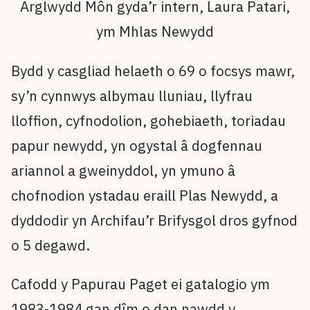
Arglwydd Môn gyda’r intern, Laura Patari,
ym Mhlas Newydd
Bydd y casgliad helaeth o 69 o focsys mawr,
sy’n cynnwys albymau lluniau, llyfrau
lloffion, cyfnodolion, gohebiaeth, toriadau
papur newydd, yn ogystal â dogfennau
ariannol a gweinyddol, yn ymuno â
chofnodion ystadau eraill Plas Newydd, a
dyddodir yn Archifau’r Brifysgol dros gyfnod
o 5 degawd.
Cafodd y Papurau Paget ei gatalogio ym
1983-1984 gan dîm o dan nawdd y