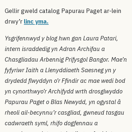
Gellir gweld catalog Papurau Paget ar-lein
drwy’r
linc yma.
Ysgrifennwyd y blog hwn gan Laura Patari,
intern israddedig yn Adran Archifau a
Chasgliadau Arbennig Prifysgol Bangor. Mae’n
fyfyriwr Iaith a Llenyddiaeth Saesneg yn y
drydedd flwyddyn o’r Ffindir ac mae wedi bod
yn cynorthwyo’r Archifydd wrth drosglwyddo
Papurau Paget o Blas Newydd, yn ogystal â
rheoli ail-becynnu’r casgliad, gwneud tasgau
cadwraeth syml, rhifo dogfennau a