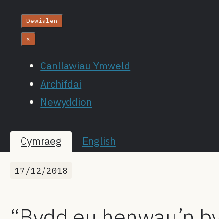
Dewislen
×
Canllawiau Ymweld
Archifdai
Newyddion
Cymraeg
English
17/12/2018
“Bydd eu henwau’n b