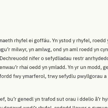
aeth rhyfel ei goffáu. Yn ystod y rhyfel, roedd
ygu’r milwyr, yn amlwg, ond yn aml roedd yn c
echreuodd nifer o sefydliadau restr anrhydedd: 
enwau’r rhai oedd yn ymladd. Yn yr un modd, gel
ordd fwy ymarferol, trwy sefydlu pwyllgorau a 
adref, bu’r genedl yn trafod sut orau i ddelio â’
d y degawd wedi’r rhyfel, cododd llawer o gymu