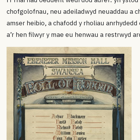
chofgolofnau, neu adeiladwyd neuaddau a chap
amser heibio, a chafodd y rholiau anrhydedd o
a’r hen filwyr y mae eu henwau a restrwyd a