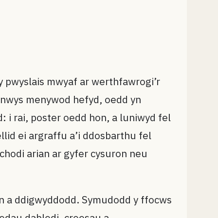
 y pwyslais mwyaf ar werthfawrogi’r
ynnwys menywod hefyd, oedd yn
i rai, poster oedd hon, a luniwyd fel
lid ei argraffu a’i ddosbarthu fel
chodi arian ar gyfer cysuron neu
r hyn a ddigwyddodd. Symudodd y ffocws
nedau dabledi, croesau a