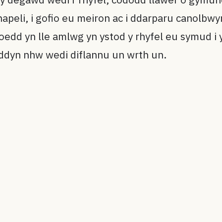
eli, i gofio eu meiron ac i ddarparu canolbwynt
edd yn lle amlwg yn ystod y rhyfel eu symud i ys
rddyn nhw wedi diflannu un wrth un.