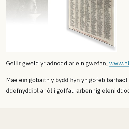
Gellir gweld yr adnodd ar ein gwefan,
www.ab
Mae ein gobaith y bydd hyn yn gofeb barhaol 
ddefnyddiol ar ôl i goffau arbennig eleni ddod