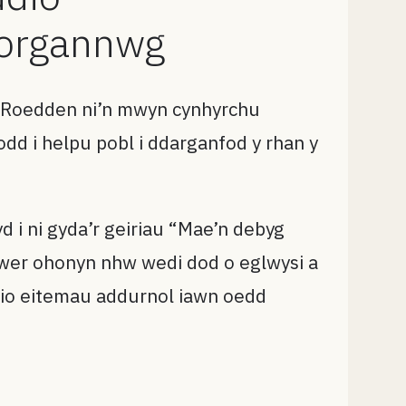
Morgannwg
. Roedden ni’n mwyn cynhyrchu
odd i helpu pobl i ddarganfod y rhan y
 i ni gyda’r geiriau “Mae’n debyg
awer ohonyn nhw wedi dod o eglwysi a
dio eitemau addurnol iawn oedd