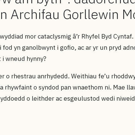
 yn Archifau Gorllewin 
wyddiad mor cataclysmig â’r Rhyfel Byd Cyntaf
 fod yn ganolbwynt i gofio, ac ar yr un pryd adn
t i wneud hynny?
er o rhestrau anrhydedd. Weithiau fe’u rhoddwyd
na rhywfaint o syndod pan wnaethom ni. Mae ll
ynyddoedd o leithder ac esgeulustod wedi niwei