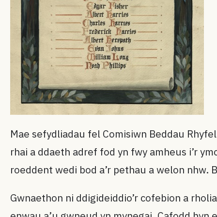
Mae sefydliadau fel Comisiwn Beddau Rhyfel 
rhai a ddaeth adref fod yn fwy amheus i’r ym
roeddent wedi bod a’r pethau a welon nhw. B
Gwnaethon ni ddigideiddio’r cofebion a rholi
enwau a’u gwneud yn mynegai. Cafodd hyn ei