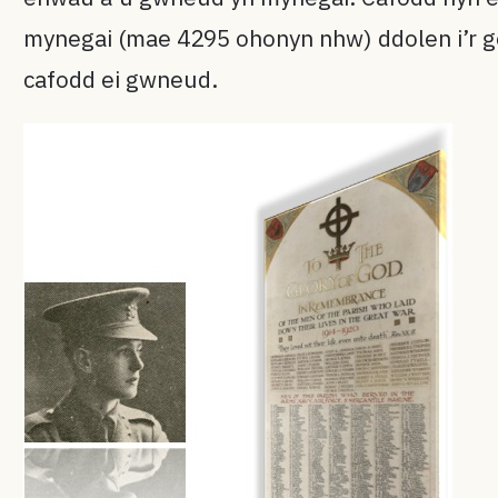
mynegai (mae 4295 ohonyn nhw) ddolen i’r g
cafodd ei gwneud.