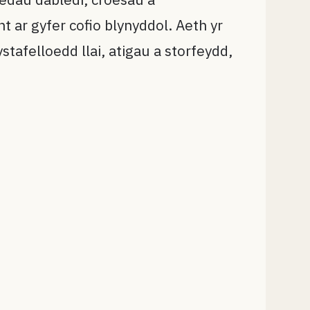
 ar gyfer cofio blynyddol. Aeth yr
tafelloedd llai, atigau a storfeydd,