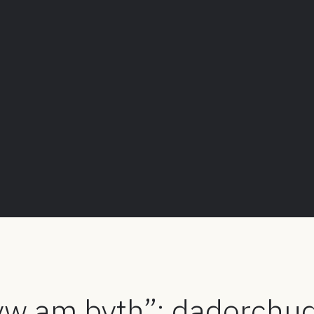
yw am byth”: dadorchu