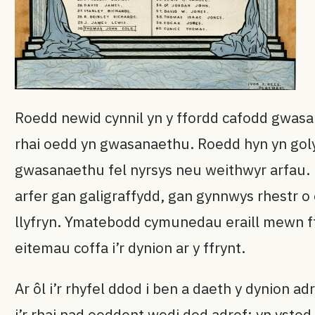
Roedd newid cynnil yn y ffordd cafodd gwasan
rhai oedd yn gwasanaethu. Roedd hyn yn gol
gwasanaethu fel nyrsys neu weithwyr arfau. D
arfer gan galigraffydd, gan gynnwys rhestr o 
llyfryn. Ymatebodd cymunedau eraill mewn ff
eitemau coffa i’r dynion ar y ffrynt.
Ar ôl i’r rhyfel ddod i ben a daeth y dynion 
i’r rhai nad oeddent wedi dod adref: yn ysto