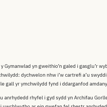
y Gymanwlad yn gweithio’n galed i gasglu’r wyb
chwilydd: dychwelon nhw i’w cartrefi a’u swyddi
le gall yr ymchwilydd fynd i ddarganfod amdany
au anrhydedd rhyfel i gyd sydd yn Archifau Gorll
 uwchlwytho ar ein gwefan fel rhestr anrhyded