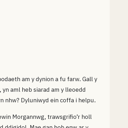
odaeth am y dynion a fu farw. Gall y
, yn aml heb siarad am y lleoedd
n nhw? Dyluniwyd ein coffa i helpu.
ewin Morgannwg, trawsgrifio’r holl
d ddigidol. Mae gan bob enw ar y