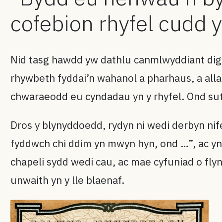
cofebion rhyfel cudd
Nid tasg hawdd yw dathlu canmlwyddiant dig
rhywbeth fyddai’n wahanol a pharhaus, a allai
chwaraeodd eu cyndadau yn y rhyfel. Ond su
Dros y blynyddoedd, rydyn ni wedi derbyn nif
fyddwch chi ddim yn mwyn hyn, ond …”, ac y
chapeli sydd wedi cau, ac mae cyfuniad o fl
unwaith yn y lle blaenaf.