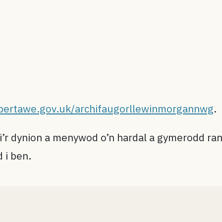
ertawe.gov.uk/archifaugorllewinmorgannwg
.
i’r dynion a menywod o’n hardal a gymerodd ran 
 i ben.