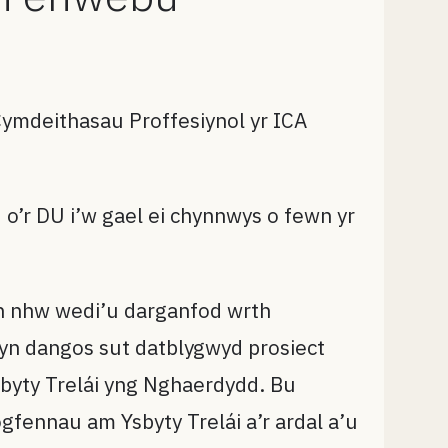
Cymdeithasau Proffesiynol yr ICA
o’r DU i’w gael ei chynnwys o fewn yr
n nhw wedi’u darganfod wrth
 yn dangos sut datblygwyd prosiect
sbyty Trelái yng Nghaerdydd. Bu
fennau am Ysbyty Trelái a’r ardal a’u