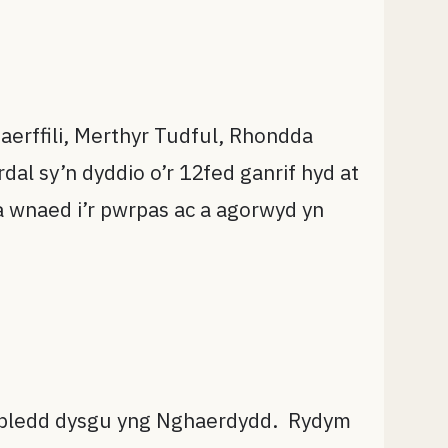
rffili, Merthyr Tudful, Rhondda
al sy’n dyddio o’r 12fed ganrif hyd at
 wnaed i’r pwrpas ac a agorwyd yn
anabledd dysgu yng Nghaerdydd. Rydym