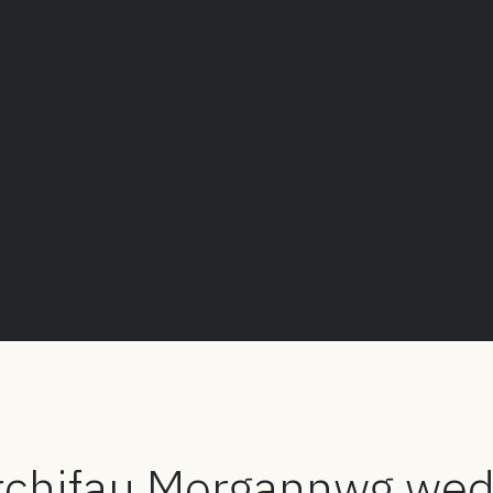
Archifau Morgannwg we