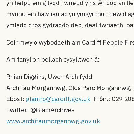
yn helpu ein gilydd i wneud yn siŵr bod yn l
mynnu ein hawliau ac yn ymgyrchu i newid 
ymladd dros gydraddoldeb, dealltwriaeth, pa
Ceir mwy o wybodaeth am Cardiff People Fir
Am fanylion pellach cysylltwch â:
Rhian Diggins, Uwch Archifydd
Archifau Morgannwg, Clos Parc Morgannwg,
Ebost:
glamro@cardiff.gov.uk
Ffôn.: 029 20
Twitter: @GlamArchives
www.archifaumorgannwg.gov.uk