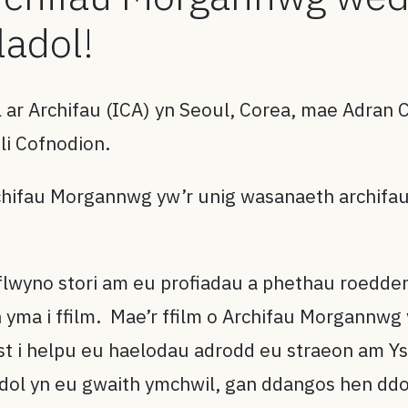
adol!
ar Archifau (ICA) yn Seoul, Corea, mae Adran 
li Cofnodion.
hifau Morgannwg yw’r unig wasanaeth archifau 
lwyno stori am eu profiadau a phethau roedde
n yma i ffilm. Mae’r ffilm o Archifau Morgannwg
rst i helpu eu haelodau adrodd eu straeon am Y
ol yn eu gwaith ymchwil, gan ddangos hen ddog