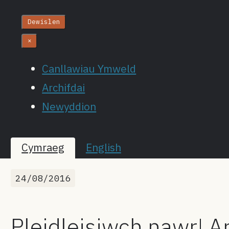
Dewislen
×
Canllawiau Ymweld
Archifdai
Newyddion
Cymraeg
English
24/08/2016
Pleidleisiwch nawr! 