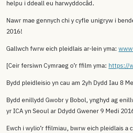
helpu i ddeall eu harwyddocâd.
Nawr mae gennych chi y cyfle unigryw i bend
2016!
Gallwch fwrw eich pleidlais ar-lein yma:
www.
[Ceir fersiwn Cymraeg o’r ffilm yma:
https:/
Bydd pleidleisio yn cau am 2yh Dydd Iau 8 M
Bydd enillydd Gwobr y Bobol, ynghyd ag enillw
yr ICA yn Seoul ar Ddydd Gwener 9 Medi 201
Ewch i wylio’r ffilmiau, bwrw eich pleidlais a