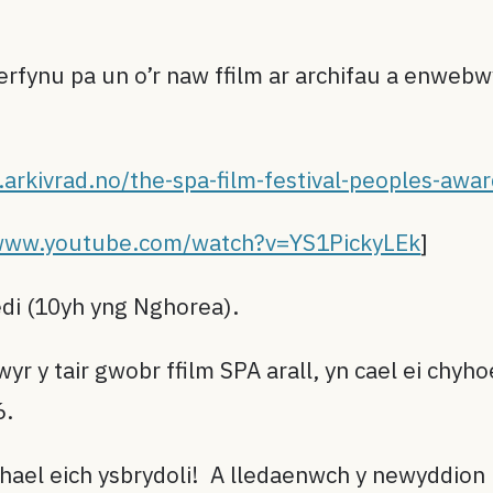
erfynu pa un o’r naw ffilm ar archifau a enwe
arkivrad.no/the-spa-film-festival-peoples-awa
/www.youtube.com/watch?v=YS1PickyLEk
]
edi (10yh yng Nghorea).
yr y tair gwobr ffilm SPA arall, yn cael ei chy
6.
 chael eich ysbrydoli! A lledaenwch y newyddion 