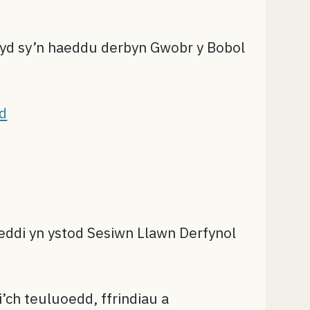
bwyd sy’n haeddu derbyn Gwobr y Bobol
rd
hoeddi yn ystod Sesiwn Llawn Derfynol
i’ch teuluoedd, ffrindiau a