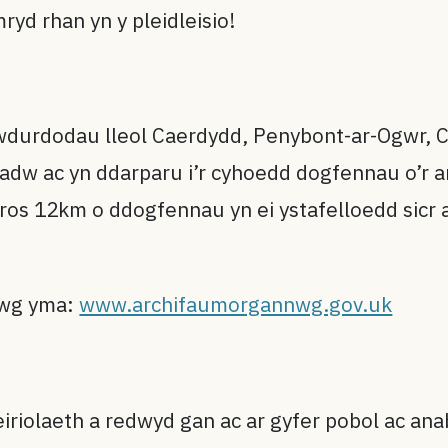
d rhan yn y pleidleisio!
rdodau lleol Caerdydd, Penybont-ar-Ogwr, Cae
w ac yn ddarparu i’r cyhoedd dogfennau o’r ard
s 12km o ddogfennau yn ei ystafelloedd sicr a
nwg yma:
www.archifaumorgannwg.gov.uk
-eiriolaeth a redwyd gan ac ar gyfer pobol ac 