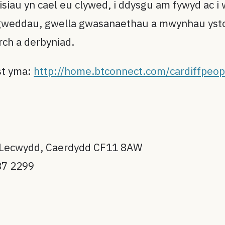
leisiau yn cael eu clywed, i ddysgu am fywyd a
agweddau, gwella gwasanaethau a mwynhau ysto
rch a derbyniad.
st yma:
http://home.btconnect.com/cardiffpeop
 Lecwydd, Caerdydd CF11 8AW
87 2299