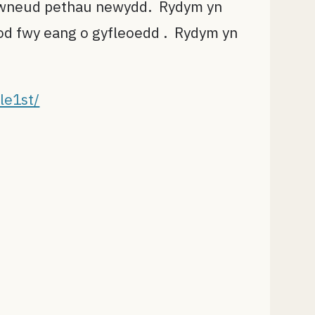
c i wneud pethau newydd. Rydym yn
d fwy eang o gyfleoedd . Rydym yn
le1st/