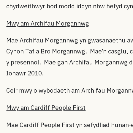
chydweithwyr bod modd iddyn nhw hefyd cymry
Mwy am Archifau Morgannwg
Mae Archifau Morgannwg yn gwasanaethu awdu
Cynon Taf a Bro Morgannwg. Mae’n casglu, cad
y presennol. Mae gan Archifau Morgannwg dro
Ionawr 2010.
Ceir mwy o wybodaeth am Archifau Morgan
Mwy am Cardiff People First
Mae Cardiff People First yn sefydliad hunan