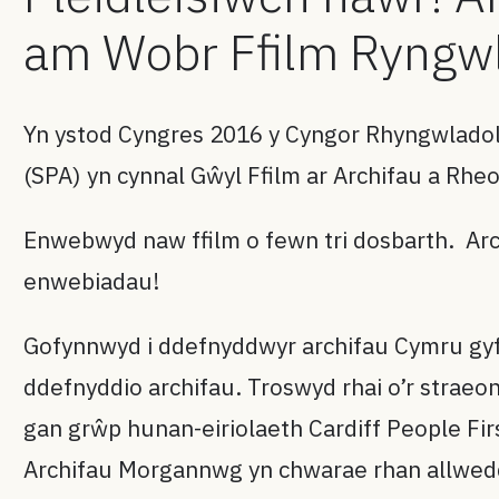
am Wobr Ffilm Ryngwl
Yn ystod Cyngres 2016 y Cyngor Rhyngwladol 
(SPA) yn cynnal Gŵyl Ffilm ar Archifau a Rheo
Enwebwyd naw ffilm o fewn tri dosbarth. Arc
enwebiadau!
Gofynnwyd i ddefnyddwyr archifau Cymru gyf
ddefnyddio archifau. Troswyd rhai o’r straeo
gan grŵp hunan-eiriolaeth Cardiff People Fi
Archifau Morgannwg yn chwarae rhan allwedd