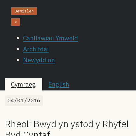
Dewislen
×
Canllawiau Ymweld
Archifdai
Newyddion
Cymraeg
English
04/01/2016
Rheoli Bwyd yn ystod y Rhyfel
Byd Cyntaf