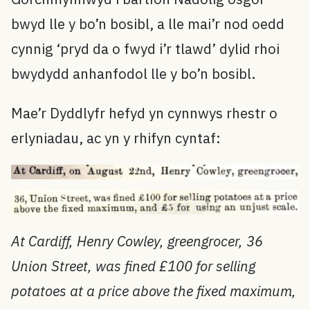
bwyd lle y bo’n bosibl, a lle mai’r nod oedd
cynnig ‘pryd da o fwyd i’r tlawd’ dylid rhoi
bwydydd anhanfodol lle y bo’n bosibl.
Mae’r Dyddlyfr hefyd yn cynnwys rhestr o
erlyniadau, ac yn y rhifyn cyntaf:
At Cardiff, Henry Cowley, greengrocer, 36
Union Street, was fined £100 for selling
potatoes at a price above the fixed maximum,