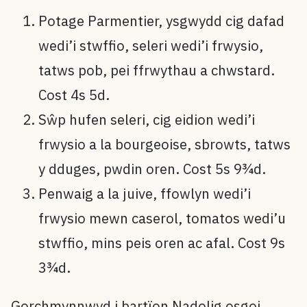
Potage Parmentier, ysgwydd cig dafad
wedi’i stwffio, seleri wedi’i frwysio,
tatws pob, pei ffrwythau a chwstard.
Cost 4s 5d.
Sŵp hufen seleri, cig eidion wedi’i
frwysio a la bourgeoise, sbrowts, tatws
y dduges, pwdin oren. Cost 5s 9¾d.
Penwaig a la juive, ffowlyn wedi’i
frwysio mewn caserol, tomatos wedi’u
stwffio, mins peis oren ac afal. Cost 9s
3¾d.
Gorchmynnwyd i bartïon Nadolig osgoi