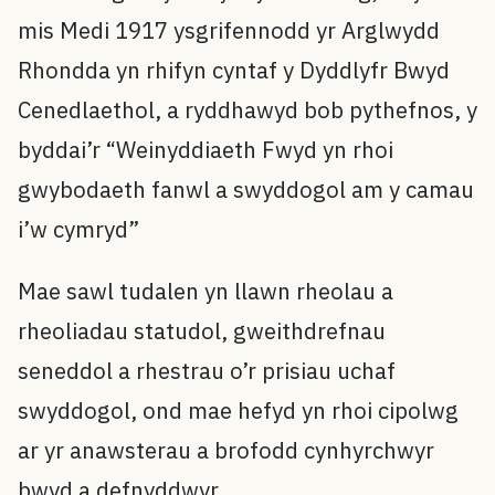
mis Medi 1917 ysgrifennodd yr Arglwydd
Rhondda yn rhifyn cyntaf y Dyddlyfr Bwyd
Cenedlaethol, a ryddhawyd bob pythefnos, y
byddai’r “Weinyddiaeth Fwyd yn rhoi
gwybodaeth fanwl a swyddogol am y camau
i’w cymryd”
Mae sawl tudalen yn llawn rheolau a
rheoliadau statudol, gweithdrefnau
seneddol a rhestrau o’r prisiau uchaf
swyddogol, ond mae hefyd yn rhoi cipolwg
ar yr anawsterau a brofodd cynhyrchwyr
bwyd a defnyddwyr.