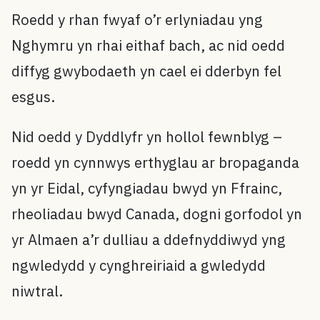
Roedd y rhan fwyaf o’r erlyniadau yng
Nghymru yn rhai eithaf bach, ac nid oedd
diffyg gwybodaeth yn cael ei dderbyn fel
esgus.
Nid oedd y Dyddlyfr yn hollol fewnblyg –
roedd yn cynnwys erthyglau ar bropaganda
yn yr Eidal, cyfyngiadau bwyd yn Ffrainc,
rheoliadau bwyd Canada, dogni gorfodol yn
yr Almaen a’r dulliau a ddefnyddiwyd yng
ngwledydd y cynghreiriaid a gwledydd
niwtral.