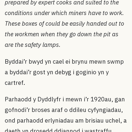
prepared by expert cooks and suited to the
conditions under which miners have to work.
These boxes of could be easily handed out to
the workmen when they go down the pit as
are the safety lamps.
Byddai’r bwyd yn cael ei brynu mewn swmp
a byddai’r gost yn debyg i goginio yn y
cartref.
Parhaodd y Dyddlyfr i mewn i’r 1920au, gan
gofnodi’r broses araf o ddileu cyfyngiadau,
ond parhaodd erlyniadau am brisiau uchel, a
daeth yn drosedd ddiannod i wastraffu