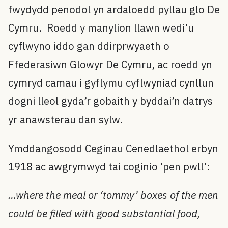
fwydydd penodol yn ardaloedd pyllau glo De
Cymru. Roedd y manylion llawn wedi’u
cyflwyno iddo gan ddirprwyaeth o
Ffederasiwn Glowyr De Cymru, ac roedd yn
cymryd camau i gyflymu cyflwyniad cynllun
dogni lleol gyda’r gobaith y byddai’n datrys
yr anawsterau dan sylw.
Ymddangosodd Ceginau Cenedlaethol erbyn
1918 ac awgrymwyd tai coginio ‘pen pwll’:
…where the meal or ‘tommy’ boxes of the men
could be filled with good substantial food,