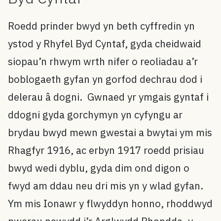
Roedd prinder bwyd yn beth cyffredin yn
ystod y Rhyfel Byd Cyntaf, gyda cheidwaid
siopau’n rhwym wrth nifer o reoliadau a’r
boblogaeth gyfan yn gorfod dechrau dod i
delerau â dogni. Gwnaed yr ymgais gyntaf i
ddogni gyda gorchymyn yn cyfyngu ar
brydau bwyd mewn gwestai a bwytai ym mis
Rhagfyr 1916, ac erbyn 1917 roedd prisiau
bwyd wedi dyblu, gyda dim ond digon o
fwyd am ddau neu dri mis yn y wlad gyfan.
Ym mis Ionawr y flwyddyn honno, rhoddwyd