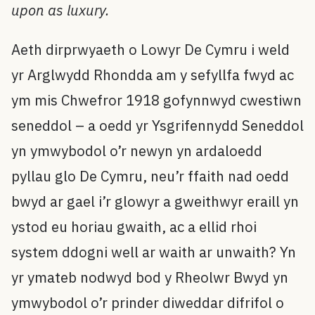
upon as luxury.
Aeth dirprwyaeth o Lowyr De Cymru i weld
yr Arglwydd Rhondda am y sefyllfa fwyd ac
ym mis Chwefror 1918 gofynnwyd cwestiwn
seneddol – a oedd yr Ysgrifennydd Seneddol
yn ymwybodol o’r newyn yn ardaloedd
pyllau glo De Cymru, neu’r ffaith nad oedd
bwyd ar gael i’r glowyr a gweithwyr eraill yn
ystod eu horiau gwaith, ac a ellid rhoi
system ddogni well ar waith ar unwaith? Yn
yr ymateb nodwyd bod y Rheolwr Bwyd yn
ymwybodol o’r prinder diweddar difrifol o