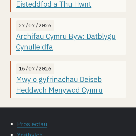
Eisteddfod a Thu Hwnt
27/07/2026
Archifau Cymru Byw: Datblygu
Cynulleidfa
16/07/2026
Mwy o gyfrinachau Deiseb
Heddwch Menywod Cymru
Prosiectau
Ynghylch