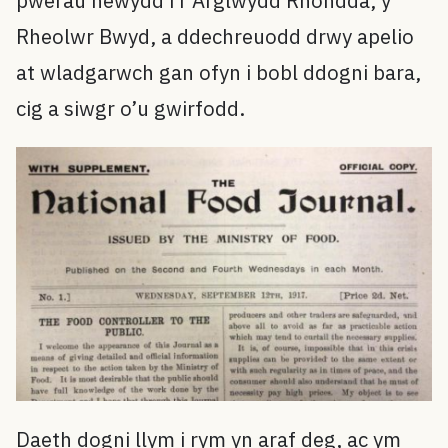
pwerau newydd i’r Arglwydd Rhondda, y
Rheolwr Bwyd, a ddechreuodd drwy apelio
at wladgarwch gan ofyn i bobl ddogni bara,
cig a siwgr o’u gwirfodd.
Daeth dogni llym i rym yn araf deg, ac ym