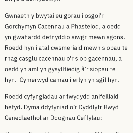
Gwnaeth y bwytai eu gorau i osgoi’r
Gorchymyn Cacennau a Phasteiod, a oedd
yn gwahardd defnyddio siwgr mewn sgons.
Roedd hyn i atal cwsmeriaid mewn siopau te
rhag casglu cacennau o’r siop gacennau, a
oedd yn aml yn gysylltiedig â’r siopau te
hyn. Cymerwyd camau i erlyn yn sgîl hyn.
Roedd cyfyngiadau ar fwydydd anifeiliaid
hefyd. Dyma ddyfyniad o’r Dyddlyfr Bwyd
Cenedlaethol ar Ddognau Ceffylau: