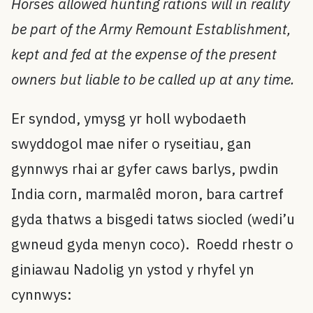
Horses allowed hunting rations will in reality
be part of the Army Remount Establishment,
kept and fed at the expense of the present
owners but liable to be called up at any time.
Er syndod, ymysg yr holl wybodaeth
swyddogol mae nifer o ryseitiau, gan
gynnwys rhai ar gyfer caws barlys, pwdin
India corn, marmalêd moron, bara cartref
gyda thatws a bisgedi tatws siocled (wedi’u
gwneud gyda menyn coco). Roedd rhestr o
giniawau Nadolig yn ystod y rhyfel yn
cynnwys: